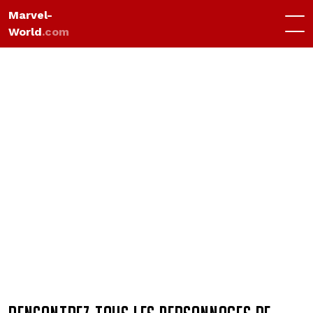
Marvel-
World
.com