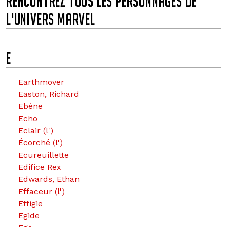
RENCONTREZ TOUS LES PERSONNAGES DE
L'UNIVERS MARVEL
e
E
Earthmover
Easton, Richard
Ebène
Echo
Eclair (l')
Écorché (l')
Ecureuillette
Edifice Rex
Edwards, Ethan
Effaceur (l')
Effigie
Egide