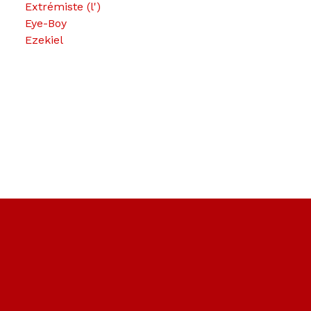
Extrémiste (l')
Eye-Boy
Ezekiel