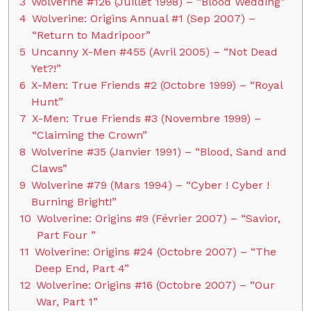
3
Wolverine #126 (Juillet 1998) – “Blood Wedding”
4
Wolverine: Origins Annual #1 (Sep 2007) –
“Return to Madripoor”
5
Uncanny X-Men #455 (Avril 2005) – “Not Dead
Yet?!”
6
X-Men: True Friends #2 (Octobre 1999) – “Royal
Hunt”
7
X-Men: True Friends #3 (Novembre 1999) –
“Claiming the Crown”
8
Wolverine #35 (Janvier 1991) – “Blood, Sand and
Claws”
9
Wolverine #79 (Mars 1994) – “Cyber ! Cyber !
Burning Bright!”
10
Wolverine: Origins #9 (Février 2007) – “Savior,
Part Four ”
11
Wolverine: Origins #24 (Octobre 2007) – “The
Deep End, Part 4”
12
Wolverine: Origins #16 (Octobre 2007) – “Our
War, Part 1”