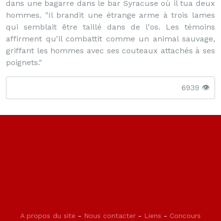
dans une bagarre dans le bar Syracuse où il tua deux
hommes. "Il brandit une étrange arme à trois lames
qui semblait être taillé dans de l'os. Les témoins
affirment qu'il combattit comme un animal sauvage,
griffant les hommes avec ses couteaux attachés à ses
poignets."
6939 👁️
A propos du site
-
Nous contacter
-
Liens
-
Concours