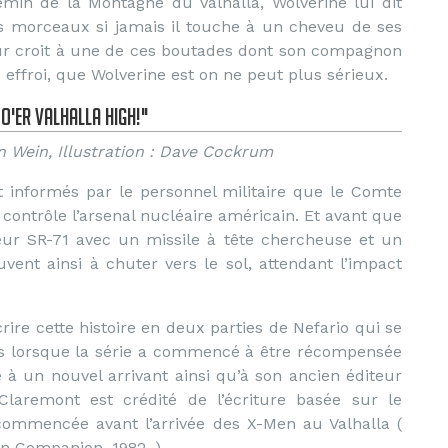
emin de la Montagne du Valhalla, Wolverine lui dit
ts morceaux si jamais il touche à un cheveu de ses
r croit à une de ces boutades dont son compagnon
ns effroi, que Wolverine est on ne peut plus sérieux.
O'er Valhalla High!"
n Wein, Illustration : Dave Cockrum
t informés par le personnel militaire que le Comte
ontrôle l’arsenal nucléaire américain. Et avant que
 leur SR-71 avec un missile à tête chercheuse et un
vent ainsi à chuter vers le sol, attendant l’impact
crire cette histoire en deux parties de Nefario qui se
s lorsque la série a commencé à être récompensée
e à un nouvel arrivant ainsi qu’à son ancien éditeur
Claremont est crédité de l’écriture basée sur le
s commencée avant l’arrivée des X-Men au Valhalla (
n Companion, 1982. ).