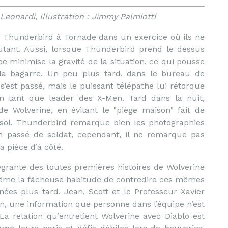
Leonardi, Illustration : Jimmy Palmiotti
e Thunderbird à Tornade dans un exercice où ils ne
mutant. Aussi, lorsque Thunderbird prend le dessus
e minimise la gravité de la situation, ce qui pousse
à la bagarre. Un peu plus tard, dans le bureau de
 s’est passé, mais le puissant télépathe lui rétorque
en tant que leader des X-Men. Tard dans la nuit,
e Wolverine, en évitant le "piège maison" fait de
 sol. Thunderbird remarque bien les photographies
 passé de soldat, cependant, il ne remarque pas
 pièce d’à côté.
égrante des toutes premières histoires de Wolverine
e même la fâcheuse habitude de contredire ces mêmes
nnées plus tard. Jean, Scott et le Professeur Xavier
n, une information que personne dans l’équipe n’est
La relation qu’entretient Wolverine avec Diablo est