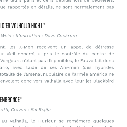
e leurs paris et défis débiles lors de beuveries.
que rapportés en détails, ne sont normalement pas
 O’er Valhalla High !”
 Wein ; Illustration : Dave Cockrum
ent, les X-Men reçoivent un appel de détresse
eur vieil ennemi, a pris le contrôle du centre de
ngeurs n’étant pas disponibles, le Fauve fait donc
rio, avec l’aide de ses Ani-men (des hybrides
otalité de l’arsenal nucléaire de l’armée américaine
envolent donc vers Valhalla avec leur jet Blackbird
emembrance"
ooth, Crayon : Sal Regla
 au Valhalla, le Hurleur se remémore quelques