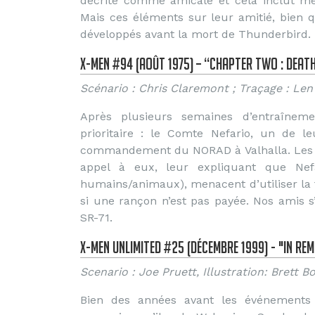
décrite comme amicale et cela inclut mêm
Mais ces éléments sur leur amitié, bien 
développés avant la mort de Thunderbird.
X-Men #94 (Août 1975) – “Chapter two : Death
Scénario : Chris Claremont ; Traçage : Len
Après plusieurs semaines d’entraînem
prioritaire : le Comte Nefario, un de l
commandement du NORAD à Valhalla. Les Ve
appel à eux, leur expliquant que Nefa
humains/animaux), menacent d’utiliser la t
si une rançon n’est pas payée. Nos amis s’
SR-71.
X-Men Unlimited #25 (Décembre 1999) - "In R
Scenario : Joe Pruett, Illustration: Brett B
Bien des années avant les événements