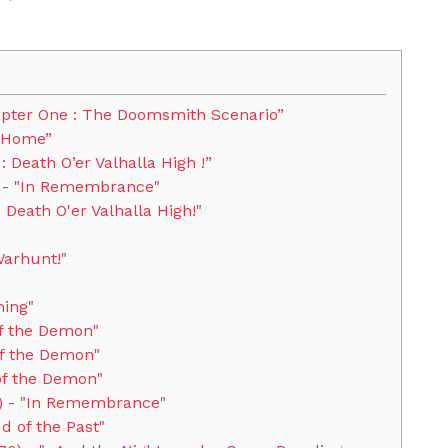
apter One : The Doomsmith Scenario”
g Home”
 Death O’er Valhalla High !”
 - "In Remembrance"
Death O'er Valhalla High!"
Warhunt!"
ning"
f the Demon"
of the Demon"
of the Demon"
) - "In Remembrance"
d of the Past"