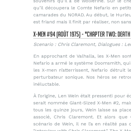
souvenirs qu’il a de Wolverine. Sur le ch
qu’il découpera le Comte Nefario en peti
camarades du NORAD. Au début, le Hurleu
est friand mais il finit par réaliser, non sa
X-Men #94 (Août 1975) - "Chapter Two: Death 
Scenario : Chris Claremont, Dialogues : Le
En approchant de Valhalla, les X-Men son
Nefario a armé le système Doomsmith, qui c
les X-men n’atterrissent, Nefario détruit
perturbateur sonique. Nos héros se retrou
inéluctable.
À l’origine, Len Wein était pressenti pour é
serait nommée Giant-Sized X-Men #2, mai
tous les quinze jours, Wein laisse sa plac
associé, Chris Claremont. Et alors que 
scénario de Wein, il ne l’a en réalité pa
"Interview with Chris Claremont," The X-Me