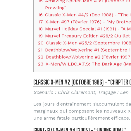
15
Amazing Spider-Man #161 (Octobre 197
Prowling"
16
Classic X-Men #4/2 (Dec 1986) - "The 
17
X-Men #97 (Février 1976) - "My Broth
18
Marvel Holiday Special #1 (1991) - “A
19
Marvel Treasury Edition #26/2 (Juillet 
20
Classic X-Men #25/2 (Septembre 1988)
21
Deathblow/Wolverine #1 (Septembre 1
22
Deathblow/Wolverine #2 (Février 1997
23
X-Men/WILDC.A.T.S: The Dark Age (Ma
Classic X-Men #2 (Octobre 1986) – “Chapter 
Scenario : Chris Claremont, Traçage : Len 
Les jours d’entraînement s’accumulent da
marginaux qui composent les nouveaux X-M
une arme fatale particulièrement efficace.
Giant-Size X-Men #4 (2005) – “Finding Home”