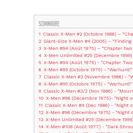
Sommaire
1
Classic X-Men #2 (Octobre 1986) – “Ch
2
Giant-Size X-Men #4 (2005) – “Findin
3
X-Men #94 (Août 1975) – “Chapter two :
4
X-Men Unlimited #25 (Décembre 1999)
5
X-Men #94 (Août 1975) - "Chapter Two: 
6
X-Men #95 (Octobre 1975) - "Warhunt!"
7
Classic X-Men #3 (Novembre 1986) - "
8
X-Men #95 (Octobre 1975) - "Warhunt!"
9
Classic X-Men #3/2 (Nov 1986) - "Mour
10
X-Men #96 (Décembre 1975)- "Night o
11
Classic X-Men #4 (Dec 1986) - "Night 
12
X-Men #96 (Décembre 1975) - "Night 
13
X-Men Unlimited #25 (Décembre 1999
14
X-Men #106 (Août 1977) - "Dark Shrou