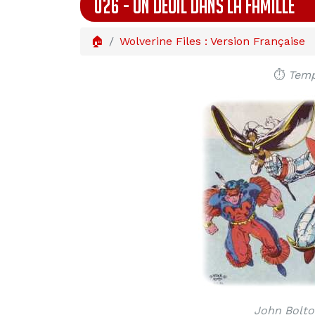
026 - UN DEUIL DANS LA FAMILLE
🏠
Wolverine Files : Version Française
⏱️
Temp
John Bolto