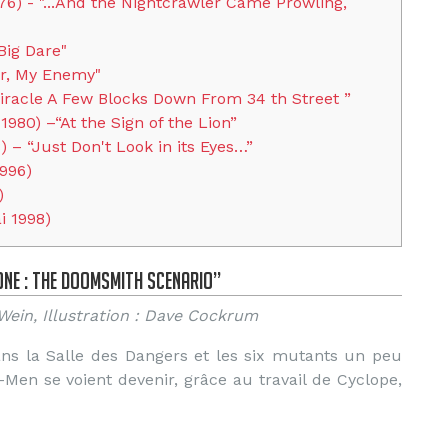
6) - "...And the Nightcrawler Came Prowling,
Big Dare"
er, My Enemy"
 Miracle A Few Blocks Down From 34 th Street ”
1980) –“At the Sign of the Lion”
 – “Just Don't Look in its Eyes…”
996)
)
i 1998)
One : The Doomsmith Scenario”
Wein, Illustration : Dave Cockrum
ns la Salle des Dangers et les six mutants un peu
en se voient devenir, grâce au travail de Cyclope,