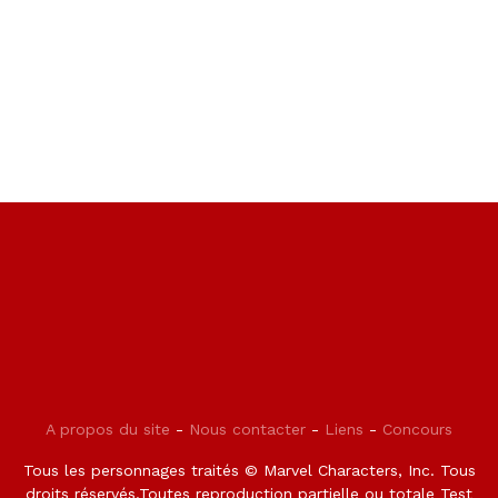
A propos du site
-
Nous contacter
-
Liens
-
Concours
Tous les personnages traités © Marvel Characters, Inc. Tous
droits réservés.Toutes reproduction partielle ou totale Test