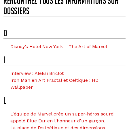
RENCONTREZ TOUS LES INFORMATIONS SUR
DOSSIERS
D
I
L
M
Q
V
W
D
Disney’s Hotel New York – The Art of Marvel
I
Interview : Aleksi Briclot
Iron Man en Art Fractal et Celtique : HD
Wallpaper
L
L'équipe de Marvel crée un super-héros sourd
appelé Blue Ear en l'honneur d'un garçon.
La place de l’esthétique et des dimensions