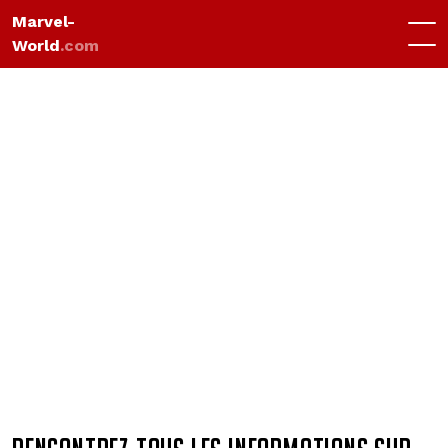
Marvel-
World
.com