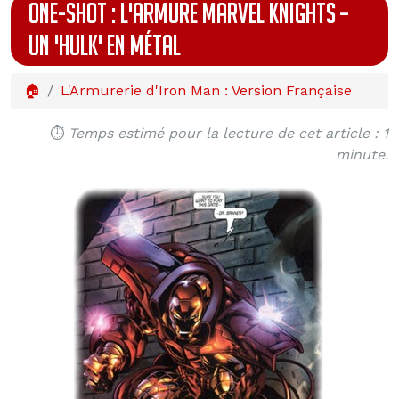
ONE-SHOT : L'ARMURE MARVEL KNIGHTS –
UN 'HULK' EN MÉTAL
🏠
L'Armurerie d'Iron Man : Version Française
⏱️
Temps estimé pour la lecture de cet article : 1
minute.