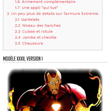
1.6
Armement complémentaire
1.7
Une appli "qui tue"
2
Un peu plus de details sur l’armure Extremis
2.1
Gantelets
2.2
Niveau des hanches
2.3
Cuisse et rotule
2.4
Jambe et cheville
2.5
Chaussure
Modèle XXXII, Version I