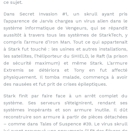
ce sujet.
Dans Secret Invasion #1, un skrull ayant pris
l’apparence de Jarvis chargea un virus alien dans le
système informatique de Vengeurs, qui se répandit
aussitôt à travers tous les systèmes de StarkTech, y
compris l’armure d’Iron Man. Tout ce qui appartenait
à Stark fut touché : les usines et autres installations,
les satellites, l’héliporteur du SHIELD, le Raft (la prison
de sécurité maximum) et même Stark. L’armure
Extremis se détériora et Tony en fut affecté
physiquement. Il tomba malade, commença à avoir
des nausées et fut prit de crises épileptiques.
Stark finit par faire face à un arrêt complet du
système. Ses serveurs s’éteignirent, rendant ses
systèmes inopérants et son armure inutile. Il dût
reconstruire son armure à partir de pièces détachées
– comme dans Tales of Suspence #39. Le virus skrull
lui ayant provoqué une pneumonie (il fit des fièvres de