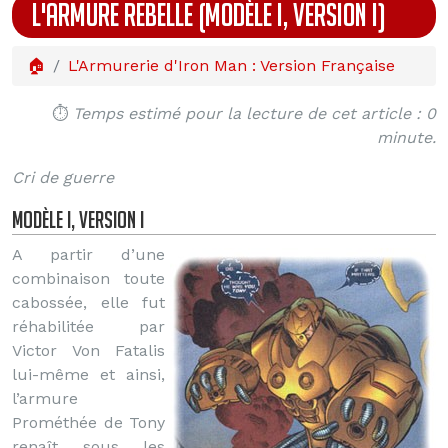
L'ARMURE REBELLE (MODÈLE I, VERSION I)
🏠
L'Armurerie d'Iron Man : Version Française
⏱️
Temps estimé pour la lecture de cet article : 0
minute.
Cri de guerre
Modèle I, Version I
A partir d’une
combinaison toute
cabossée, elle fut
réhabilitée par
Victor Von Fatalis
lui-même et ainsi,
l’armure
Prométhée de Tony
renaît sous les