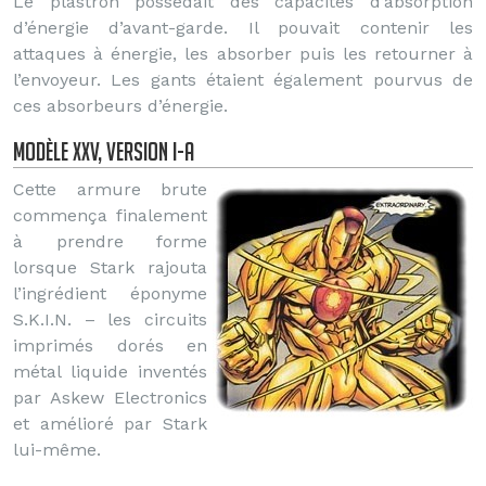
Le plastron possédait des capacités d’absorption
d’énergie d’avant-garde. Il pouvait contenir les
attaques à énergie, les absorber puis les retourner à
l’envoyeur. Les gants étaient également pourvus de
ces absorbeurs d’énergie.
Modèle XXV, Version I-A
Cette armure brute
commença finalement
à prendre forme
lorsque Stark rajouta
l’ingrédient éponyme
S.K.I.N. – les circuits
imprimés dorés en
métal liquide inventés
par Askew Electronics
et amélioré par Stark
lui-même.