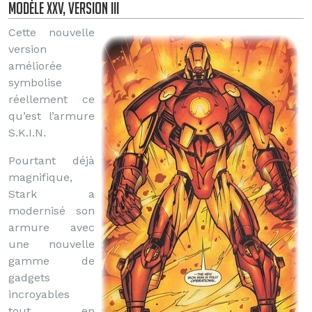
Modèle XXV, Version III
Cette nouvelle
version
améliorée
symbolise
réellement ce
qu’est l’armure
S.K.I.N.
Pourtant déjà
magnifique,
Stark a
modernisé son
armure avec
une nouvelle
gamme de
gadgets
incroyables
tout en