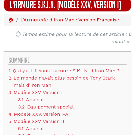
L'ARMURE S.K.I.N. (MODÈLE XXV, VERSION I)
🏠
L'Armurerie d'Iron Man : Version Française
⏱️
Temps estimé pour la lecture de cet article : 6
minutes.
Sommaire
1
Qui y a-t-il sous l’armure S.K.I.N. d’Iron Man ?
2
Le monde n’avait plus besoin de Tony Stark
mais d’Iron Man
3
Modèle XXV, Version I
3.1
Arsenal
3.2
Equipement spécial
4
Modèle XXV, Version I-A
5
Modèle XXV, Version II
5.1
Arsenal