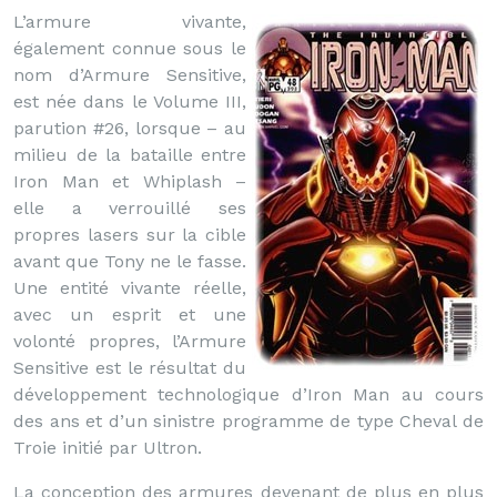
L’armure vivante,
également connue sous le
nom d’Armure Sensitive,
est née dans le Volume III,
parution #26, lorsque – au
milieu de la bataille entre
Iron Man et Whiplash –
elle a verrouillé ses
propres lasers sur la cible
avant que Tony ne le fasse.
Une entité vivante réelle,
avec un esprit et une
volonté propres, l’Armure
Sensitive est le résultat du
développement technologique d’Iron Man au cours
des ans et d’un sinistre programme de type Cheval de
Troie initié par Ultron.
La conception des armures devenant de plus en plus