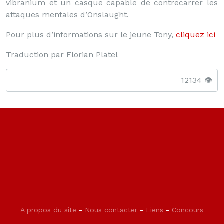
vibranium et un casque capable de contrecarrer les
attaques mentales d’Onslaught.
Pour plus d’informations sur le jeune Tony,
cliquez ici
Traduction par Florian Platel
12134 👁️
A propos du site
-
Nous contacter
-
Liens
-
Concours