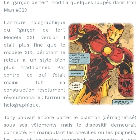
Le "garçon de fer" modifia quelques loupés dans Iron
Man #329
L’armure holographique
du “garçon de fer”,
Modèle XXI, version I
était plus fine que le
modèle XIX, dénotant le
retour à un style bien
plus traditionnel. Par
contre, ce qui l’était
moins fut sa
construction résolument
révolutionnaire : l’armure
holographique.
Tony pouvait encore porter le plastron (démagnétisé)
sous ses vêtements mais le dispositif demeurait
connecté. En manipulant les chevilles ou les poignets,
les gant et les bottes pouvaient se remettre à leur