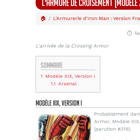
L'ARMURE DE CROISEMENT (MODÈLE X
🏠
L'Armurerie d'Iron Man : Version Fr
⏱️
Te
L'arrivée de la Crossing Armor
Sommaire
1
Modèle XIX, Version I
1.1
Arsenal
Modèle XIX, Version I
Probablement dans 
Armor, Modèle XIX, 
(parution #319).