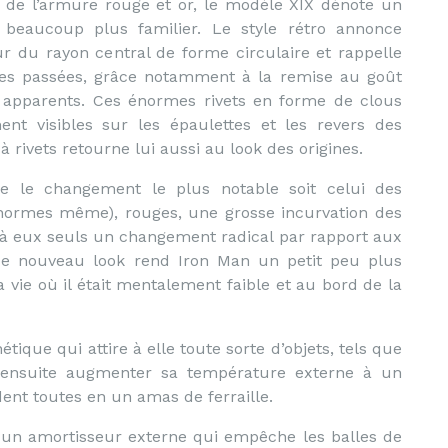
n de l’armure rouge et or, le modèle XIX dénote un
 beaucoup plus familier. Le style rétro annonce
r du rayon central de forme circulaire et rappelle
es passées, grâce notamment à la remise au goût
s apparents. Ces énormes rivets en forme de clous
ment visibles sur les épaulettes et les revers des
 rivets retourne lui aussi au look des origines.
ue le changement le plus notable soit celui des
(énormes même), rouges, une grosse incurvation des
t à eux seuls un changement radical par rapport aux
 Ce nouveau look rend Iron Man un petit peu plus
ie où il était mentalement faible et au bord de la
ue qui attire à elle toute sorte d’objets, tels que
t ensuite augmenter sa température externe à un
dent toutes en un amas de ferraille.
n amortisseur externe qui empêche les balles de