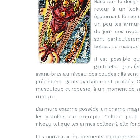
Basé sur le desig
retour à un look
également le retou
un peu les armur
du jour des rivet
sont particulière
bottes. Le masque à
Il est possible q
gantelets : gros 
avant-bras au niveau des coudes ; ils son
précédents gants parfaitement profilés.
musculeux et robuste, à un moment de sa v
rupture.
L’armure externe possède un champ magnétiq
les pistolets par exemple. Celle-ci peu
niveau tel que les armes collées à elle fon
Les nouveaux équipements comprennent u