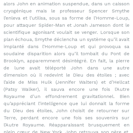
alors John en animation suspendue, dans un caisson
cryogénique mais le professeur Spencer Smythe
l’enleva et l’utilisa, sous sa forme de l’Homme-Loup,
pour attaquer Spider-Man et Jonah Jameson dont le
scientifique agonisant voulait se venger. Lorsque son
plan échoua, Smythe déclencha un système qu’il avait
implanté dans l’Homme-Loup et qui provoqua sa
soudaine disparition alors qu’il tombait du Pont de
Brooklyn, apparemment désintégré. En fait, la pierre
de lune avait téléporté John dans une autre
dimension où il redevint le Dieu des étoiles ; avec
l’aide de Miss Hulk (Jennifer Walters) et d’Hellcat
(Patsy Walker), il sauva encore une fois l’Autre
Royaume d’un effondrement gravitationnel. Bien
qu’appréciant l’intelligence que lui donnait la forme
du Dieu des étoiles, John choisit de retourner sur
Terre, perdant encore une fois ses souvenirs sur
l’Autre Royaume. Réapparaissant brusquement en
plein cœur de New York, John retrouva son père et,