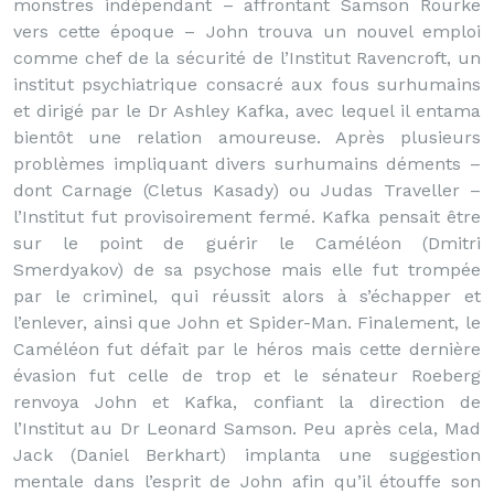
monstres indépendant – affrontant Samson Rourke
vers cette époque – John trouva un nouvel emploi
comme chef de la sécurité de l’Institut Ravencroft, un
institut psychiatrique consacré aux fous surhumains
et dirigé par le Dr Ashley Kafka, avec lequel il entama
bientôt une relation amoureuse. Après plusieurs
problèmes impliquant divers surhumains déments –
dont Carnage (Cletus Kasady) ou Judas Traveller –
l’Institut fut provisoirement fermé. Kafka pensait être
sur le point de guérir le Caméléon (Dmitri
Smerdyakov) de sa psychose mais elle fut trompée
par le criminel, qui réussit alors à s’échapper et
l’enlever, ainsi que John et Spider-Man. Finalement, le
Caméléon fut défait par le héros mais cette dernière
évasion fut celle de trop et le sénateur Roeberg
renvoya John et Kafka, confiant la direction de
l’Institut au Dr Leonard Samson. Peu après cela, Mad
Jack (Daniel Berkhart) implanta une suggestion
mentale dans l’esprit de John afin qu’il étouffe son