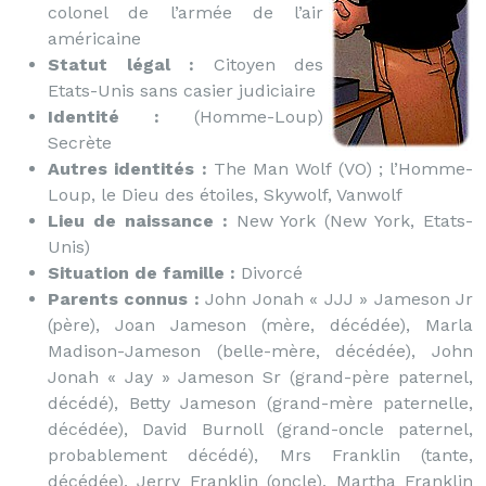
colonel de l’armée de l’air
américaine
Statut légal :
Citoyen des
Etats-Unis sans casier judiciaire
Identité :
(Homme-Loup)
Secrète
Autres identités :
The Man Wolf (VO) ; l’Homme-
Loup, le Dieu des étoiles, Skywolf, Vanwolf
Lieu de naissance :
New York (New York, Etats-
Unis)
Situation de famille :
Divorcé
Parents connus :
John Jonah « JJJ » Jameson Jr
(père), Joan Jameson (mère, décédée), Marla
Madison-Jameson (belle-mère, décédée), John
Jonah « Jay » Jameson Sr (grand-père paternel,
décédé), Betty Jameson (grand-mère paternelle,
décédée), David Burnoll (grand-oncle paternel,
probablement décédé), Mrs Franklin (tante,
décédée), Jerry Franklin (oncle), Martha Franklin