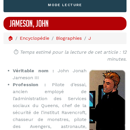
MODE LECTURE
JAMESON, JOHN
🏠
Encyclopédie
Biographies
J
⏱️
Temps estimé pour la lecture de cet article : 12
minutes.
Véritable nom :
John Jonah
Jameson III
Profession :
Pilote d’essai,
ancien employé de
l’administration des Services
sociaux du Queens, chef de la
sécurité de l’institut Ravencroft,
chasseur de monstres, pilote
des Avengers, astronaute,