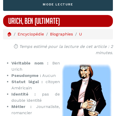
MODE LECTURE
URICH, BEN (ULTIMATE)
🏠
Encyclopédie
Biographies
U
⏱️
Temps estimé pour la lecture de cet article : 2
minutes.
Véritable nom :
Ben
Urich
Pseudonyme :
Aucun
Statut légal :
citoyen
Américain
Identité :
pas de
double identité
Métier :
Journaliste,
romancier