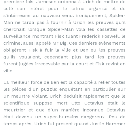
première fois, Jameson ordonna à Urich de mettre de
coté son intêret pour le crime organisé et de
s'intérresser au nouveau venu: ironiquement, Spider-
Man ne tarda pas à fournir à Urich les preuves qu'il
cherchait, lorsque Spider-Man vola les cassettes de
surveillance montrant Fisk tuant Frederick Foswell, le
criminel aussi appelé Mr Big. Ces derniers évènements
obligèrent Fisk à fuir la ville et Ben eu les preuves
qu'ils voulaient, cependant plus tard les preuves
furent jugées irrecevable par la court et Fisk revint en
ville.
La meilleur force de Ben est la capacité à relier toutes
les piéces d'un puzzle; enquêtant en particulier sur
un meurtre violant, Urich déduisit rapidement que le
scientifique supposé mort Otto Octavius était le
meurtrier et que d'un maniére inconnue Octavius
était devenu un super-humains dangereux. Peu de
temps aprés, Urich fut présent quand Justin Hammer