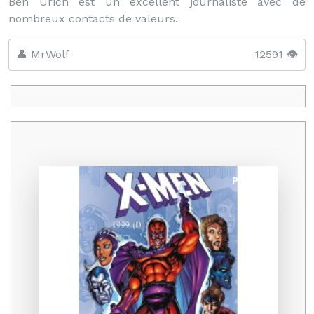
Ben Urich est un excellent journaliste avec de
nombreux contacts de valeurs.
👤 MrWolf
12591 👁️
Promo