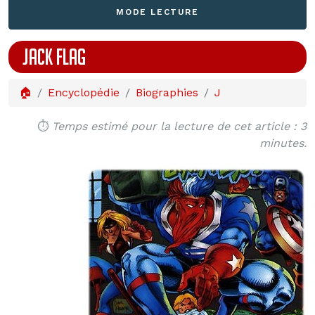
MODE LECTURE
JACK FLAG
🏠
Encyclopédie
Biographies
J
⏱️
Temps estimé pour la lecture de cet article : 3
minutes.