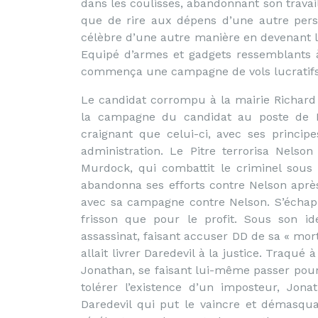
dans les coulisses, abandonnant son travail
que de rire aux dépens d’une autre pers
célèbre d’une autre manière en devenant l
Equipé d’armes et gadgets ressemblants à
commença une campagne de vols lucratifs
Le candidat corrompu à la mairie Richard
la campagne du candidat au poste de Di
craignant que celui-ci, avec ses princi
administration. Le Pitre terrorisa Nelso
Murdock, qui combattit le criminel sous 
abandonna ses efforts contre Nelson aprè
avec sa campagne contre Nelson. S’échappa
frisson que pour le profit. Sous son id
assassinat, faisant accuser DD de sa « mort
allait livrer Daredevil à la justice. Traqué à
Jonathan, se faisant lui-même passer pour 
tolérer l’existence d’un imposteur, Jona
Daredevil qui put le vaincre et démasqua 