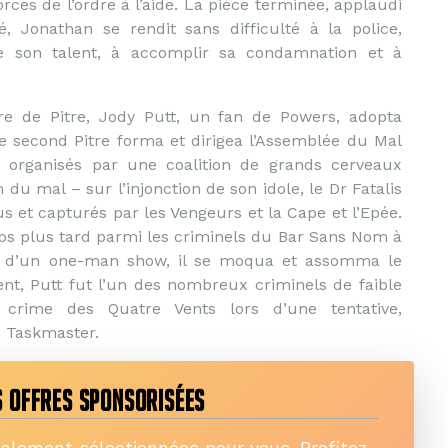
forces de l’ordre à l’aide. La pièce terminée, applaudi
, Jonathan se rendit sans difficulté à la police,
de son talent, à accomplir sa condamnation et à
e de Pitre, Jody Putt, un fan de Powers, adopta
Ce second Pitre forma et dirigea l’Assemblée du Mal
organisés par une coalition de grands cerveaux
 du mal – sur l’injonction de son idole, le Dr Fatalis
us et capturés par les Vengeurs et la Cape et l’Epée.
s plus tard parmi les criminels du Bar Sans Nom à
rs d’un one-man show, il se moqua et assomma le
nt, Putt fut l’un des nombreux criminels de faible
crime des Quatre Vents lors d’une tentative,
e Taskmaster.
 OFFRES SPONSORISÉES