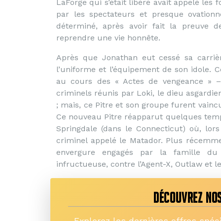
LaForge qui s’était libéré avait appelé les 
par les spectateurs et presque ovationné
déterminé, après avoir fait la preuve 
reprendre une vie honnête.
Après que Jonathan eut cessé sa carrièr
l’uniforme et l’équipement de son idole. 
au cours des « Actes de vengeance » – 
criminels réunis par Loki, le dieu asgardien
; mais, ce Pitre et son groupe furent vainc
Ce nouveau Pitre réapparut quelques temp
Springdale (dans le Connecticut) où, lo
criminel appelé le Matador. Plus récemme
envergure engagés par la famille du 
infructueuse, contre l’Agent-X, Outlaw et l
DÉCOUVREZ NOS