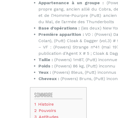
Appartenance à un groupe :
(Powe
propre gang, ancien allié du Cobra, d
et de l’Homme-Pourpre (Putt) ancie
du Mal, de l’armée des Thunderbolts
Base d'opérations :
(les deux) New Yor
Première apparition :
VO : (Powers) Dar
Colan), (Putt) Cloak & Dagger (vol.3) 
– VF : (Powers) Strange n°41 (mai 197
publication d’Agent X # 5 ; Cloak & Dag
Taille :
(Powers) 1m87, (Putt) inconnue
Poids :
(Powers) 86 kg, (Putt) inconnu
Yeux :
(Powers) Bleus, (Putt) inconnus
Cheveux :
(Powers) Bruns, (Putt) inco
Sommaire
1
Histoire
2
Pouvoirs
3
Aptitudes