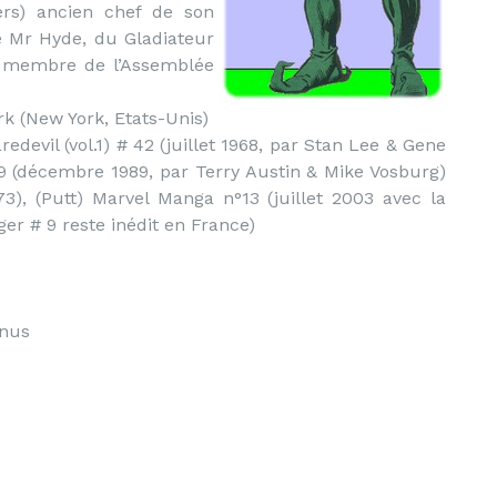
rs) ancien chef de son
e Mr Hyde, du Gladiateur
n membre de l’Assemblée
k (New York, Etats-Unis)
edevil (vol.1) # 42 (juillet 1968, par Stan Lee & Gene
# 9 (décembre 1989, par Terry Austin & Mike Vosburg)
3), (Putt) Marvel Manga n°13 (juillet 2003 avec la
ger # 9 reste inédit en France)
nnus