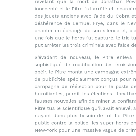
révélant que la mort de Jonathan Power
innocenté et le Pitre fut arrêté et incarc
des jouets anciens avec l’aide du Cobra et
déshérence de Lemuel Frye, dans le New-J
chanter en échange de son silence et, bi
une fois que le héros fut capturé, le trio t
put arrêter les trois criminels avec l’aide d
S’évadant de nouveau, le Pitre enleva 
sophistiqué de modification des émissions
obéir, le Pitre monta une campagne extrêm
de publicités spécialement conçus pour mi
campagne de réélection pour le poste de
humiliantes, perdit les élections. Jonat
fausses nouvelles afin de miner la confiance
Pitre tua le scientifique qu’il avait enlevé
n’ayant donc plus besoin de lui. Le Pitre
public contre la police, les super-héros en
New-York pour une massive vague de crime