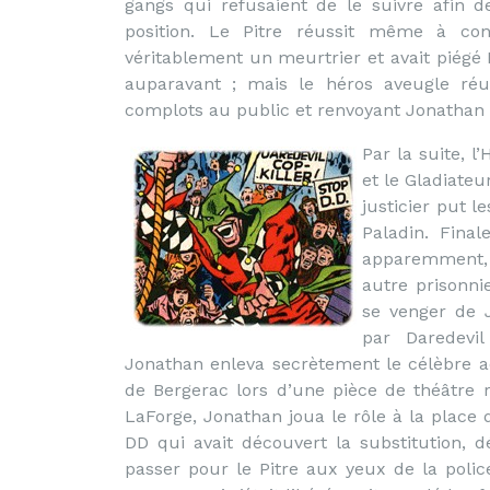
gangs qui refusaient de le suivre afin 
position. Le Pitre réussit même à co
véritablement un meurtrier et avait piégé
auparavant ; mais le héros aveugle réus
complots au public et renvoyant Jonathan 
Par la suite, 
et le Gladiateu
justicier put l
Paladin. Final
apparemment, 
autre prisonni
se venger de 
par Daredevil
Jonathan enleva secrètement le célèbre a
de Bergerac lors d’une pièce de théâtre r
LaForge, Jonathan joua le rôle à la place
DD qui avait découvert la substitution, d
passer pour le Pitre aux yeux de la polic