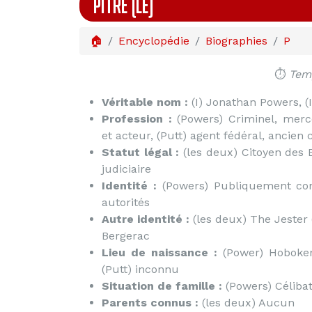
PITRE (LE)
🏠
Encyclopédie
Biographies
P
⏱️
Temp
Véritable nom :
(I) Jonathan Powers, (I
Profession :
(Powers) Criminel, merc
et acteur, (Putt) agent fédéral, ancien 
Statut légal :
(les deux) Citoyen des 
judiciaire
Identité :
(Powers) Publiquement con
autorités
Autre identité :
(les deux) The Jester 
Bergerac
Lieu de naissance :
(Power) Hoboken 
(Putt) inconnu
Situation de famille :
(Powers) Célibat
Parents connus :
(les deux) Aucun