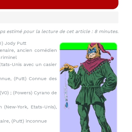
s estimé pour la lecture de cet article : 8 minutes.
I) Jody Putt
enaire, ancien comédien
criminel
Etats-Unis avec un casier
nue, (Putt) Connue des
(VO) ; (Powers) Cyrano de
(New-York, Etats-Unis),
aire, (Putt) inconnue