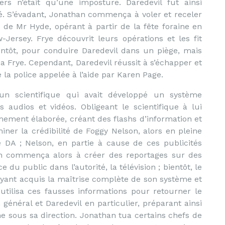
s n’était qu’une imposture. Daredevil fut ainsi
éré. S’évadant, Jonathan commença à voler et receler
 de Mr Hyde, opérant à partir de la fête foraine en
ersey. Frye découvrit leurs opérations et les fit
entôt, pour conduire Daredevil dans un piège, mais
ua Frye. Cependant, Daredevil réussit à s’échapper et
e la police appelée à l’aide par Karen Page.
un scientifique qui avait développé un système
 audios et vidéos. Obligeant le scientifique à lui
ement élaborée, créant des flashs d’information et
ner la crédibilité de Foggy Nelson, alors en pleine
 DA ; Nelson, en partie à cause de ces publicités
han commença alors à créer des reportages sur des
 du public dans l’autorité, la télévision ; bientôt, le
, ayant acquis la maîtrise complète de son système et
 utilisa ces fausses informations pour retourner le
 général et Daredevil en particulier, préparant ainsi
 sous sa direction. Jonathan tua certains chefs de