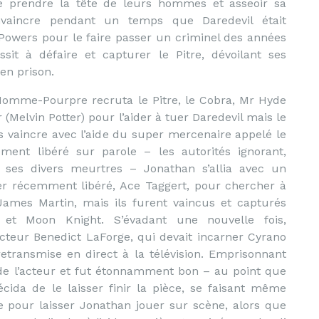
de prendre la tête de leurs hommes et asseoir sa
nvaincre pendant un temps que Daredevil était
 Powers pour le faire passer un criminel des années
sit à défaire et capturer le Pitre, dévoilant ses
en prison.
l’Homme-Pourpre recruta le Pitre, le Cobra, Mr Hyde
r (Melvin Potter) pour l’aider à tuer Daredevil mais le
es vaincre avec l’aide du super mercenaire appelé le
ement libéré sur parole – les autorités ignorant,
ses divers meurtres – Jonathan s’allia avec un
er récemment libéré, Ace Taggert, pour chercher à
James Martin, mais ils furent vaincus et capturés
 et Moon Knight. S’évadant une nouvelle fois,
cteur Benedict LaForge, qui devait incarner Cyrano
etransmise en direct à la télévision. Emprisonnant
 de l’acteur et fut étonnamment bon – au point que
écida de le laisser finir la pièce, se faisant même
e pour laisser Jonathan jouer sur scène, alors que