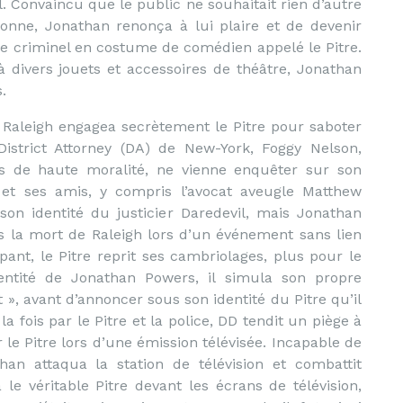
. Convaincu que le public ne souhaitait rien d’autre
onne, Jonathan renonça à lui plaire et de devenir
e criminel en costume de comédien appelé le Pitre.
 divers jouets et accessoires de théâtre, Jonathan
.
 Raleigh engagea secrètement le Pitre pour saboter
strict Attorney (DA) de New-York, Foggy Nelson,
pes de haute moralité, ne vienne enquêter sur son
n et ses amis, y compris l’avocat aveugle Matthew
son identité du justicier Daredevil, mais Jonathan
s la mort de Raleigh lors d’un événement sans lien
nt, le Pitre reprit ses cambriolages, plus pour le
entité de Jonathan Powers, il simula son propre
 », avant d’annoncer sous son identité du Pitre qu’il
 la fois par le Pitre et la police, DD tendit un piège à
le Pitre lors d’une émission télévisée. Incapable de
than attaqua la station de télévision et combattit
le véritable Pitre devant les écrans de télévision,