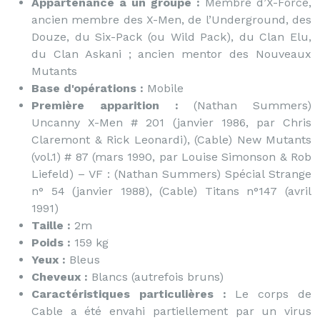
Appartenance à un groupe :
Membre d’X-Force,
ancien membre des X-Men, de l’Underground, des
Douze, du Six-Pack (ou Wild Pack), du Clan Elu,
du Clan Askani ; ancien mentor des Nouveaux
Mutants
Base d'opérations :
Mobile
Première apparition :
(Nathan Summers)
Uncanny X-Men # 201 (janvier 1986, par Chris
Claremont & Rick Leonardi), (Cable) New Mutants
(vol.1) # 87 (mars 1990, par Louise Simonson & Rob
Liefeld) – VF : (Nathan Summers) Spécial Strange
n° 54 (janvier 1988), (Cable) Titans n°147 (avril
1991)
Taille :
2m
Poids :
159 kg
Yeux :
Bleus
Cheveux :
Blancs (autrefois bruns)
Caractéristiques particulières :
Le corps de
Cable a été envahi partiellement par un virus