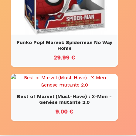
Funko Pop! Marvel: Spiderman No Way
Home
29.99 €
Best of Marvel (Must-Have) : X-Men -
Genèse mutante 2.0
9.00 €