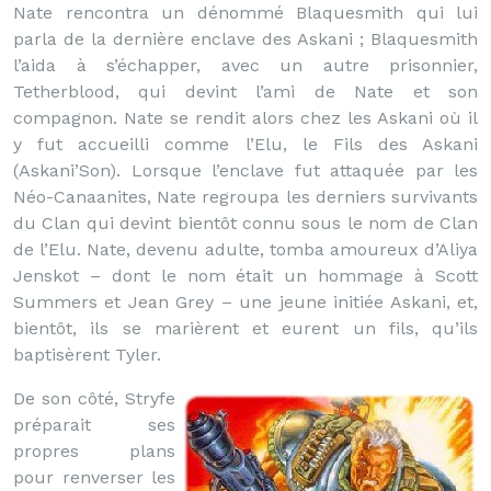
Nate rencontra un dénommé Blaquesmith qui lui
parla de la dernière enclave des Askani ; Blaquesmith
l’aida à s’échapper, avec un autre prisonnier,
Tetherblood, qui devint l’ami de Nate et son
compagnon. Nate se rendit alors chez les Askani où il
y fut accueilli comme l’Elu, le Fils des Askani
(Askani’Son). Lorsque l’enclave fut attaquée par les
Néo-Canaanites, Nate regroupa les derniers survivants
du Clan qui devint bientôt connu sous le nom de Clan
de l’Elu. Nate, devenu adulte, tomba amoureux d’Aliya
Jenskot – dont le nom était un hommage à Scott
Summers et Jean Grey – une jeune initiée Askani, et,
bientôt, ils se marièrent et eurent un fils, qu’ils
baptisèrent Tyler.
De son côté, Stryfe
préparait ses
propres plans
pour renverser les