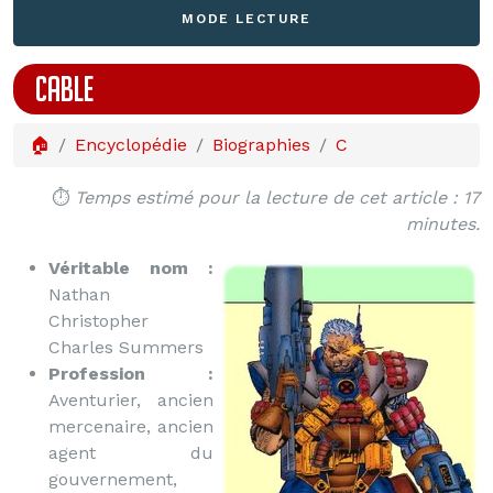
MODE LECTURE
CABLE
🏠
Encyclopédie
Biographies
C
⏱️
Temps estimé pour la lecture de cet article : 17
minutes.
Véritable nom :
Nathan
Christopher
Charles Summers
Profession :
Aventurier, ancien
mercenaire, ancien
agent du
gouvernement,