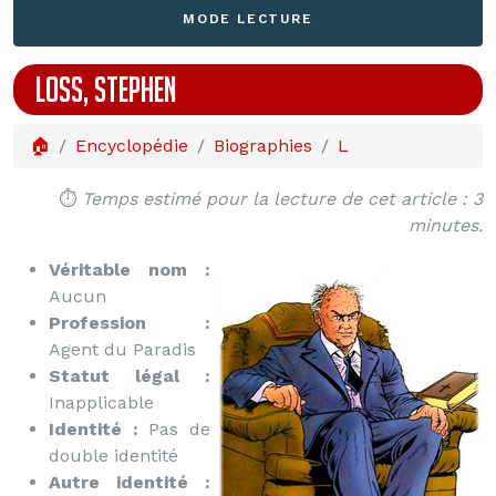
MODE LECTURE
LOSS, STEPHEN
🏠
Encyclopédie
Biographies
L
⏱️
Temps estimé pour la lecture de cet article : 3
minutes.
Véritable nom :
Aucun
Profession :
Agent du Paradis
Statut légal :
Inapplicable
Identité :
Pas de
double identité
Autre identité :