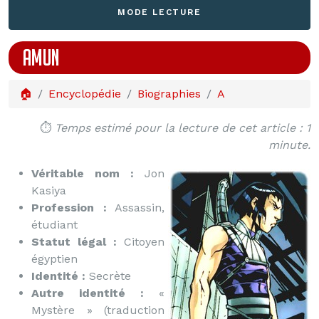
MODE LECTURE
AMUN
🏠
Encyclopédie
Biographies
A
⏱️
Temps estimé pour la lecture de cet article : 1
minute.
Véritable nom :
Jon
Kasiya
Profession :
Assassin,
étudiant
Statut légal :
Citoyen
égyptien
Identité :
Secrète
Autre identité :
«
Mystère » (traduction