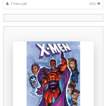
👤 ThierryM
252 👁️
Promo