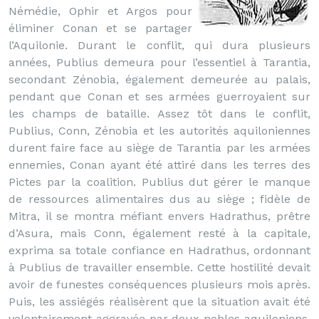
Némédie, Ophir et Argos pour
éliminer Conan et se partager
l’Aquilonie. Durant le conflit, qui dura plusieurs
années, Publius demeura pour l’essentiel à Tarantia,
secondant Zénobia, également demeurée au palais,
pendant que Conan et ses armées guerroyaient sur
les champs de bataille. Assez tôt dans le conflit,
Publius, Conn, Zénobia et les autorités aquiloniennes
durent faire face au siège de Tarantia par les armées
ennemies, Conan ayant été attiré dans les terres des
Pictes par la coalition. Publius dut gérer le manque
de ressources alimentaires dus au siège ; fidèle de
Mitra, il se montra méfiant envers Hadrathus, prêtre
d’Asura, mais Conn, également resté à la capitale,
exprima sa totale confiance en Hadrathus, ordonnant
à Publius de travailler ensemble. Cette hostilité devait
avoir de funestes conséquences plusieurs mois après.
Puis, les assiégés réalisèrent que la situation avait été
volontairement aggravée par deux nobles aquiloniens,