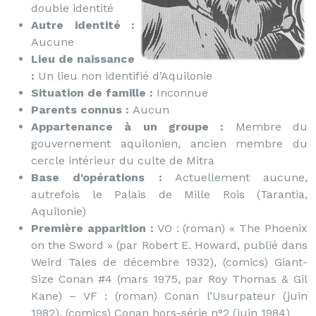
double identité
Autre identité :
Aucune
Lieu de naissance
:
Un lieu non identifié d’Aquilonie
Situation de famille :
Inconnue
Parents connus :
Aucun
Appartenance à un groupe :
Membre du
gouvernement aquilonien, ancien membre du
cercle intérieur du culte de Mitra
Base d'opérations :
Actuellement aucune,
autrefois le Palais de Mille Rois (Tarantia,
Aquilonie)
Première apparition :
VO : (roman) « The Phoenix
on the Sword » (par Robert E. Howard, publié dans
Weird Tales de décembre 1932), (comics) Giant-
Size Conan #4 (mars 1975, par Roy Thomas & Gil
Kane) – VF : (roman) Conan l’Usurpateur (juin
1982), (comics) Conan hors-série n°2 (juin 1984)