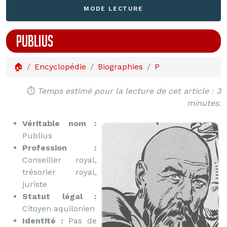
MODE LECTURE
PUBLIUS
🏠
Encyclopédie
Biographies
P
⏱️
Temps estimé pour la lecture de cet article : 3
minutes.
Véritable nom :
Publius
Profession :
Conseiller royal,
trésorier royal,
juriste
Statut légal :
Citoyen aquilonien
Identité :
Pas de