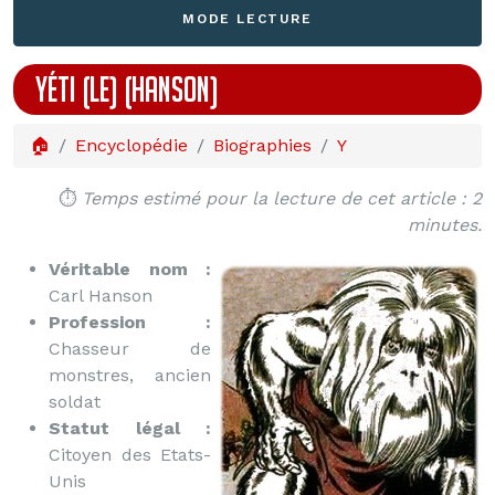
MODE LECTURE
YÉTI (LE) (HANSON)
🏠
Encyclopédie
Biographies
Y
⏱️
Temps estimé pour la lecture de cet article : 2
minutes.
Véritable nom :
Carl Hanson
Profession :
Chasseur de
monstres, ancien
soldat
Statut légal :
Citoyen des Etats-
Unis