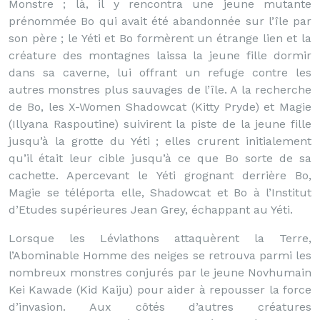
Monstre ; là, il y rencontra une jeune mutante
prénommée Bo qui avait été abandonnée sur l’île par
son père ; le Yéti et Bo formèrent un étrange lien et la
créature des montagnes laissa la jeune fille dormir
dans sa caverne, lui offrant un refuge contre les
autres monstres plus sauvages de l’île. A la recherche
de Bo, les X-Women Shadowcat (Kitty Pryde) et Magie
(Illyana Raspoutine) suivirent la piste de la jeune fille
jusqu’à la grotte du Yéti ; elles crurent initialement
qu’il était leur cible jusqu’à ce que Bo sorte de sa
cachette. Apercevant le Yéti grognant derrière Bo,
Magie se téléporta elle, Shadowcat et Bo à l’Institut
d’Etudes supérieures Jean Grey, échappant au Yéti.
Lorsque les Léviathons attaquèrent la Terre,
l’Abominable Homme des neiges se retrouva parmi les
nombreux monstres conjurés par le jeune Novhumain
Kei Kawade (Kid Kaiju) pour aider à repousser la force
d’invasion. Aux côtés d’autres créatures