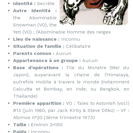
Identité :
Secrète
Autre identité :
the Abominable
Snowman (VO), the
Yeti (VO) ; l’Abominable Homme des neiges
Lieu de naissance :
Inconnu
Situation de famille :
Célibataire
Parents connus :
Aucun
Appartenance à un groupe :
Aucun
Base d'opérations :
l’Ile du Monstre (Mer du
Japon), auparavant la chaine de l’Himalaya,
autrefois mobile à travers le monde (notamment
Calcutta et Bombay, en Inde, ou Bangkok, en
Thaïlande)
Première apparition :
VO : Tales to Astonish (vol.1)
#13 (juin 1960, par Jack Kirby & Steve Ditko) – VF :
Atomos n°20 (3ème trimestre 1973)
Taille :
Environ 2m50
Poids :
Inconnu