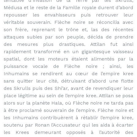
tentative d’invasion de la Terre par les Skrulls,
Médusa et le reste de la Famille royale durent d’abord
repousser les envahisseurs puis retrouver leur
véritable souverain. Flèche noire se réconcilia avec
son frère, reprenant le trône et, las des récentes
attaques subies par son peuple, décida de prendre
des mesures plus drastiques. Attilan fut ainsi
rapidement transformé en un gigantesque vaisseau
spatial, dont les moteurs étaient alimentés par la
puissance vocale de Flèche noire ; ainsi, les
Inhumains se rendirent au cœur de l’empire kree
sans quitter leur cité, détruisant d’abord une flotte
des Skrulls puis des Shi’ar, avant de revendiquer leur
place légitime au sein de l’empire kree. Attilan se posa
alors sur la planète Hala, où Flèche noire ne tarda pas
à être proclamé souverain de l’empire. Flèche noire et
les Inhumains contribuèrent à rétablir l’empire kree,
soutenu par Ronan l’Accusateur qui les aida à écarter
les Krees demeurant opposés à l’autorité des