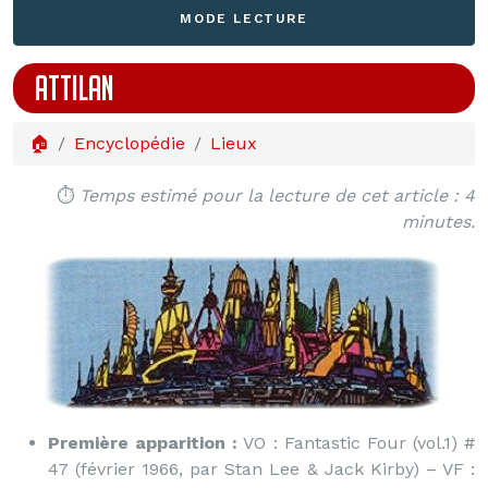
MODE LECTURE
ATTILAN
🏠
Encyclopédie
Lieux
⏱️
Temps estimé pour la lecture de cet article : 4
minutes.
Première apparition :
VO : Fantastic Four (vol.1) #
47 (février 1966, par Stan Lee & Jack Kirby) – VF :