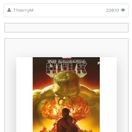
👤 ThierryM
22810 👁️
Promo