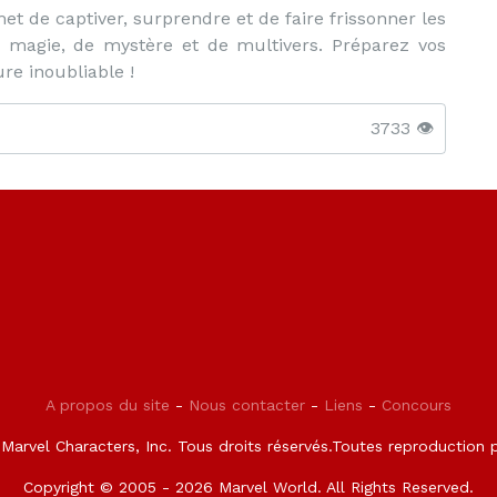
t de captiver, surprendre et de faire frissonner les
magie, de mystère et de multivers. Préparez vos
re inoubliable !
3733 👁️
A propos du site
-
Nous contacter
-
Liens
-
Concours
arvel Characters, Inc. Tous droits réservés.Toutes reproduction pa
Copyright © 2005 - 2026 Marvel World. All Rights Reserved.