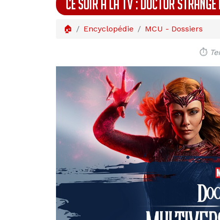
CE SOIR À LA TV : DOCTOR STRANGE
🏠
Encyclopédie
MCU - Dossiers
⏱️
Te