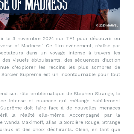
oir le 3 novembre 2024 sur TF1 pour découvrir ou
iverse of Madness". Ce film événement, réalisé par
ectateurs dans un voyage intense à travers les
 des visuels éblouissants, des séquences d’action
inue d'explorer les recoins les plus sombres de
au Sorcier Suprême est un incontournable pour tout
end son rôle emblématique de Stephen Strange, le
nce intense et nuancée qui mélange habillement
Suprême doit faire face à de nouvelles menaces
péril la réalité elle-même. Accompagné par la
de Wanda Maximoff, alias la Sorcière Rouge, Strange
raux et des choix déchirants. Olsen, en tant que