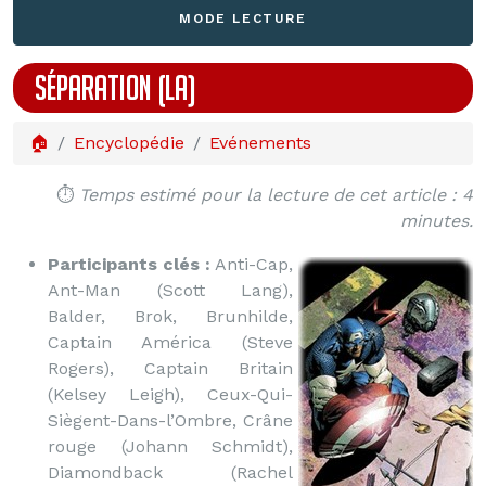
MODE LECTURE
SÉPARATION (LA)
🏠
Encyclopédie
Evénements
⏱️
Temps estimé pour la lecture de cet article : 4
minutes.
Participants clés :
Anti-Cap,
Ant-Man (Scott Lang),
Balder, Brok, Brunhilde,
Captain América (Steve
Rogers), Captain Britain
(Kelsey Leigh), Ceux-Qui-
Siègent-Dans-l’Ombre, Crâne
rouge (Johann Schmidt),
Diamondback (Rachel