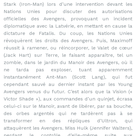
Stark (Iron-Man) lors d’une intervention devant les
Nations Unies pour discuter des autorisations
officielles des Avengers, provoquant un incident
diplomatique avec la Latvérie, en mettant en cause la
dictature de Fatalis. Du coup, les Nations Unies
révoquèrent les droits des Avengers. Puis, Maximoff
réussit à ramener, ou réincorporer, le Valet de cœur
(Jack Hart) sur Terre, le faisant apparaître, tel un
zombie, dans le jardin du Manoir des Avengers, où il
ne tarda pas exploser, tuant apparemment
instantanément Ant-Man (Scott Lang), qui fut
cependant sauvé au dernier instant par les Young
Avengers venus du futur. C’est alors que la Vision («
Victor Shade »), aux commandes d’un quinjet, écrasa
celui-ci sur le Manoir, avant de libérer, par sa bouche,
des orbes argentés qui ne tardèrent pas à se
transformer en des répliques d’Ultron, qui
attaquèrent les Avengers. Miss Hulk (Jennifer Walters),
perdant le contrôle d’elle-même suite aux