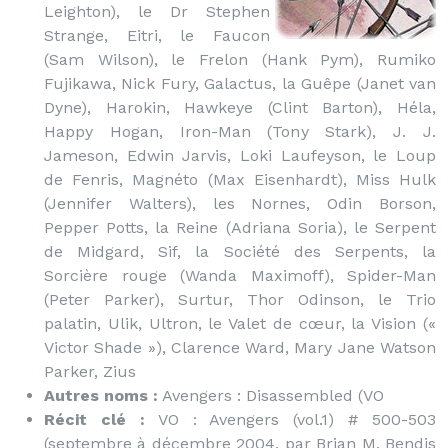
Leighton), le Dr Stephen
Strange, Eitri, le Faucon
(Sam Wilson), le Frelon (Hank Pym), Rumiko
Fujikawa, Nick Fury, Galactus, la Guêpe (Janet van
Dyne), Harokin, Hawkeye (Clint Barton), Héla,
Happy Hogan, Iron-Man (Tony Stark), J. J.
Jameson, Edwin Jarvis, Loki Laufeyson, le Loup
de Fenris, Magnéto (Max Eisenhardt), Miss Hulk
(Jennifer Walters), les Nornes, Odin Borson,
Pepper Potts, la Reine (Adriana Soria), le Serpent
de Midgard, Sif, la Société des Serpents, la
Sorcière rouge (Wanda Maximoff), Spider-Man
(Peter Parker), Surtur, Thor Odinson, le Trio
palatin, Ulik, Ultron, le Valet de cœur, la Vision («
Victor Shade »), Clarence Ward, Mary Jane Watson
Parker, Zius
Autres noms :
Avengers : Disassembled (VO
Récit clé :
VO : Avengers (vol.1) # 500-503
(septembre à décembre 2004, par Brian M. Bendis