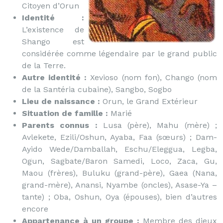
Citoyen d’Orun
Identité :
L’existence de
Shango est
considérée comme légendaire par le grand public
de la Terre.
Autre identité :
Xevioso (nom fon), Chango (nom
de la Santéria cubaine), Sangbo, Sogbo
Lieu de naissance :
Orun, le Grand Extérieur
Situation de famille :
Marié
Parents connus :
Lusa (père), Mahu (mère) ;
Avlekete, Ezili/Oshun, Ayaba, Faa (sœurs) ; Dam-
Ayido Wede/Damballah, Eschu/Eleggua, Legba,
Ogun, Sagbate/Baron Samedi, Loco, Zaca, Gu,
Maou (frères), Buluku (grand-père), Gaea (Nana,
grand-mère), Anansi, Nyambe (oncles), Asase-Ya –
tante) ; Oba, Oshun, Oya (épouses), bien d’autres
encore
Appartenance à un groupe :
Membre des dieux