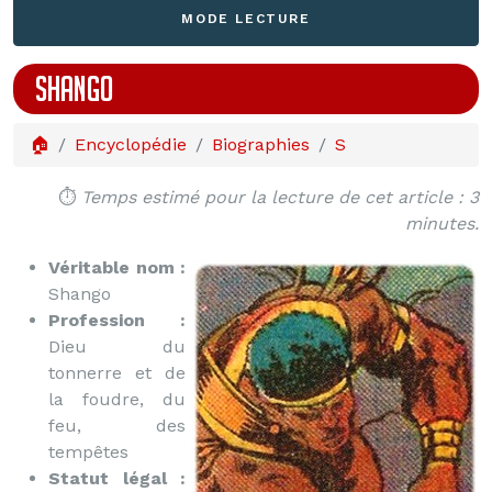
MODE LECTURE
SHANGO
🏠
Encyclopédie
Biographies
S
⏱️
Temps estimé pour la lecture de cet article : 3
minutes.
Véritable nom :
Shango
Profession :
Dieu du
tonnerre et de
la foudre, du
feu, des
tempêtes
Statut légal :