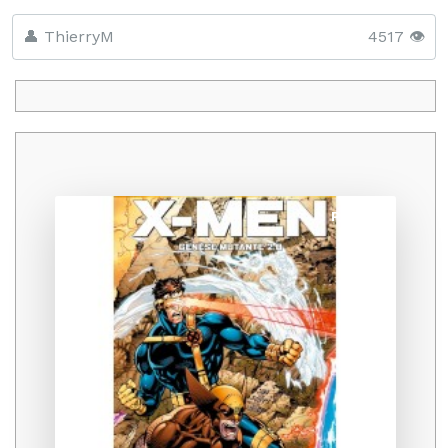
👤 ThierryM
4517 👁️
Promo