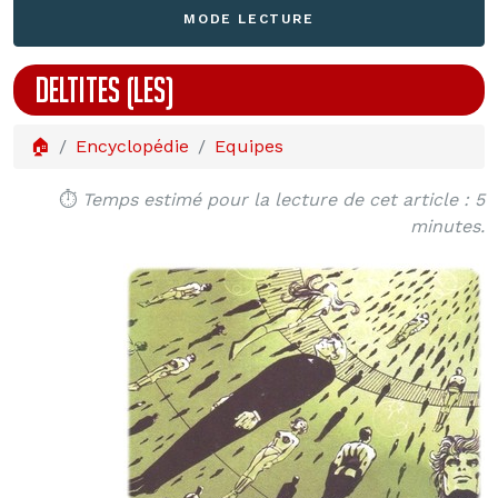
MODE LECTURE
DELTITES (LES)
🏠
Encyclopédie
Equipes
⏱️
Temps estimé pour la lecture de cet article : 5
minutes.