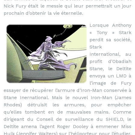
Nick Fury était le messie qui leur permettrait un jour
prochain d’obtenir la vie éternelle.
Lorsque Anthony
« Tony » Stark
perdit sa société,
Stark
International, au
profit d’Obadiah
Stane, le Deltite
envoya un LMD à
l’image de Fury
essayer de récupérer l’armure d’Iron-Man conservée à
Stane Inernational. Mais le nouvel Iron-Man (James
Rhodes) détruisit les armures, pour empêcher
qu’elles tombent en de mauvaises mains. Comme
dirigeant du Conseil de surveillance du SHIELD, le
Deltite amena l’agent Roger Dooley à emmener Miss
Hulk (Jennifer Walters) sur l’héliporteur pour l’étudier.