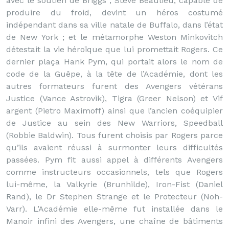
avec le soutien de Briggs ; Steve Beaulieu, capable de
produire du froid, devint un héros costumé
indépendant dans sa ville natale de Buffalo, dans l’état
de New York ; et le métamorphe Weston Minkovitch
détestait la vie héroïque que lui promettait Rogers. Ce
dernier plaça Hank Pym, qui portait alors le nom de
code de la Guêpe, à la tête de l’Académie, dont les
autres formateurs furent des Avengers vétérans
Justice (Vance Astrovik), Tigra (Greer Nelson) et Vif
argent (Pietro Maximoff) ainsi que l’ancien coéquipier
de Justice au sein des New Warriors, Speedball
(Robbie Baldwin). Tous furent choisis par Rogers parce
qu’ils avaient réussi à surmonter leurs difficultés
passées. Pym fit aussi appel à différents Avengers
comme instructeurs occasionnels, tels que Rogers
lui-même, la Valkyrie (Brunhilde), Iron-Fist (Daniel
Rand), le Dr Stephen Strange et le Protecteur (Noh-
Varr). L’Académie elle-même fut installée dans le
Manoir infini des Avengers, une chaîne de bâtiments