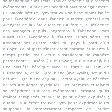
souhaitant voir les Etats-Unis et réfléchir aux récents
événements, Justice et Speedball partirent également.
Le Manoir détruit, Pym trouva une base moins isolée
pour l’Académie dans l’ancien quartier général des
Avengers de la Côte ouest en Californie, la Résidence
des Avengers depuis longtemps à l’abandon. Pym
ouvrit aussi l’Académie à d’autres jeunes héros, les
amenant des quatre coins du pays à bord d’un
quinjet. La plupart s’inscrivirent comme étudiants à
temps partiel mais deux s’installèrent de manière
permanente : Laséra (Julie Power), qui avait déjà eu
une carrière héroïque avec sa fratrie au sein de
Puissance 4, et le Tigre blanc (Ava Ayala), sœur du
défunt Tigre blanc original, Hector Ayala, et héritière
de ses amulettes mystiques. Les premiers étudiants
se méprirent sur ces événements, croyant qu’ils
étaient remplacés et sur le point d’être expulsés ;
quand ils allèrent trouver Pym pour exprimer leurs
soupçons, le tempérament emporté de Foudre