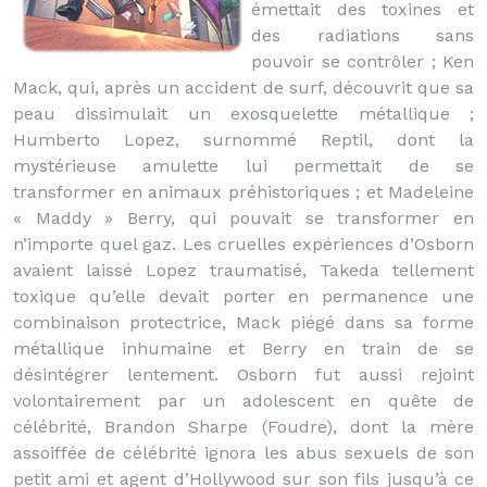
émettait des toxines et
des radiations sans
pouvoir se contrôler ; Ken
Mack, qui, après un accident de surf, découvrit que sa
peau dissimulait un exosquelette métallique ;
Humberto Lopez, surnommé Reptil, dont la
mystérieuse amulette lui permettait de se
transformer en animaux préhistoriques ; et Madeleine
« Maddy » Berry, qui pouvait se transformer en
n’importe quel gaz. Les cruelles expériences d’Osborn
avaient laissé Lopez traumatisé, Takeda tellement
toxique qu’elle devait porter en permanence une
combinaison protectrice, Mack piégé dans sa forme
métallique inhumaine et Berry en train de se
désintégrer lentement. Osborn fut aussi rejoint
volontairement par un adolescent en quête de
célébrité, Brandon Sharpe (Foudre), dont la mère
assoiffée de célébrité ignora les abus sexuels de son
petit ami et agent d’Hollywood sur son fils jusqu’à ce