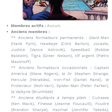
Membres actifs :
Aucun.
Anciens membres :
**
Anciens formateurs permanents :
Giant-Man
(Hank Pym), Hawkeye (Clint Barton), Jocaste,
Justice (Vance Astrovik), Speedball (Robbie
Baldwin), Tigra (Greer Nelson), Vif argent (Pietro
Maximoff)
**
Anciens formateurs occasionnels :
Captain
América (Steve Rogers), le Dr Stephen Strange,
Hercule (Héraklès), Iron-Fist (Daniel Rand), le
Protecteur (Noh-Varr), Spider-Man (Peter Parker),
la Valkyrie (Brunhilde)
**
Anciens étudiants à temps plein :
Cuirasse
(Ken Mack), Finesse (Jeanne Foucault), Foudre
(Brandon Sharpe), Hazmat (Jennifer Takeda),