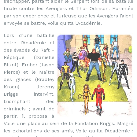
s’échapper, partant aider le Serpent lors de sa bataille
finale contre les Avengers et Thor Odinson. Ebranlée
par son expérience et furieuse que les Avengers l’aient
envoyée se battre, Voile quitta l’Académie.
Lors d’une bataille
entre l’Académie et
des évadés du Raft –
Réplique (Danielle
Blunt), Ember (Jason
Pierce) et le Maître
des glaces (Bradley
Kroon) – Jeremy
Briggs intervint,
triomphant des
criminels ; avant de
partir, il proposa à
Voile une place au sein de la Fondation Briggs. Malgré
les exhortations de ses amis, Voile quitta l’Académie ;