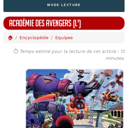
MODE LECTURE
ACADÉMIE DES AVENGERS (L')
🏠
Encyclopédie
Equipes
⏱️
Temps estimé pour la lecture de cet article : 12
minutes.