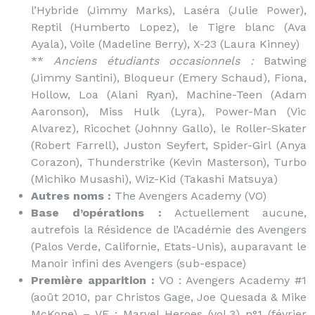
l’Hybride (Jimmy Marks), Laséra (Julie Power),
Reptil (Humberto Lopez), le Tigre blanc (Ava
Ayala), Voile (Madeline Berry), X-23 (Laura Kinney)
**
Anciens étudiants occasionnels :
Batwing
(Jimmy Santini), Bloqueur (Emery Schaud), Fiona,
Hollow, Loa (Alani Ryan), Machine-Teen (Adam
Aaronson), Miss Hulk (Lyra), Power-Man (Vic
Alvarez), Ricochet (Johnny Gallo), le Roller-Skater
(Robert Farrell), Juston Seyfert, Spider-Girl (Anya
Corazon), Thunderstrike (Kevin Masterson), Turbo
(Michiko Musashi), Wiz-Kid (Takashi Matsuya)
Autres noms :
The Avengers Academy (VO)
Base d’opérations :
Actuellement aucune,
autrefois la Résidence de l’Académie des Avengers
(Palos Verde, Californie, Etats-Unis), auparavant le
Manoir infini des Avengers (sub-espace)
Première apparition :
VO : Avengers Academy #1
(août 2010, par Christos Gage, Joe Quesada & Mike
McKone) – VF : Marvel Heroes (vol.3) n°1 (février