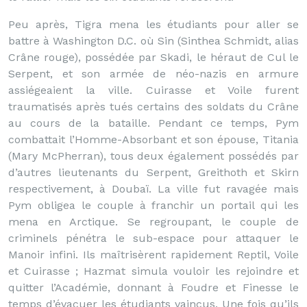
Peu après, Tigra mena les étudiants pour aller se
battre à Washington D.C. où Sin (Sinthea Schmidt, alias
Crâne rouge), possédée par Skadi, le héraut de Cul le
Serpent, et son armée de néo-nazis en armure
assiégeaient la ville. Cuirasse et Voile furent
traumatisés après tués certains des soldats du Crâne
au cours de la bataille. Pendant ce temps, Pym
combattait l’Homme-Absorbant et son épouse, Titania
(Mary McPherran), tous deux également possédés par
d’autres lieutenants du Serpent, Greithoth et Skirn
respectivement, à Doubaï. La ville fut ravagée mais
Pym obligea le couple à franchir un portail qui les
mena en Arctique. Se regroupant, le couple de
criminels pénétra le sub-espace pour attaquer le
Manoir infini. Ils maîtrisèrent rapidement Reptil, Voile
et Cuirasse ; Hazmat simula vouloir les rejoindre et
quitter l’Académie, donnant à Foudre et Finesse le
temps d’évacuer les étudiants vaincus. Une fois qu’ils