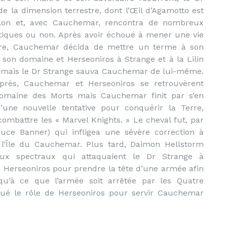
e la dimension terrestre, dont l’Œil d’Agamotto est
alon et, avec Cauchemar, rencontra de nombreux
tiques ou non. Après avoir échoué à mener une vie
re, Cauchemar décida de mettre un terme à son
t son domaine et Herseoniros à Strange et à la Lilin
l mais le Dr Strange sauva Cauchemar de lui-même.
rès, Cauchemar et Herseoniros se retrouvèrent
omaine des Morts mais Cauchemar finit par s’en
’une nouvelle tentative pour conquérir la Terre,
battre les « Marvel Knights. » Le cheval fut, par
uce Banner) qui infligea une sévère correction à
l’Île du Cauchemar. Plus tard, Daimon Hellstorm
aux spectraux qui attaquaient le Dr Strange à
 Herseoniros pour prendre la tête d’une armée afin
qu’à ce que l’armée soit arrêtée par les Quatre
ué le rôle de Herseoniros pour servir Cauchemar