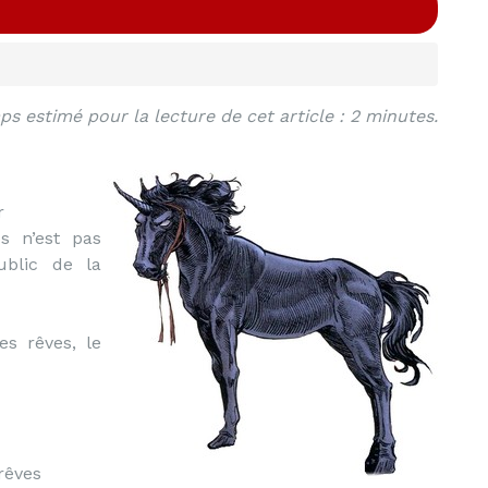
s estimé pour la lecture de cet article : 2 minutes.
r
s n’est pas
blic de la
s rêves, le
rêves