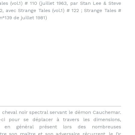
es (vol.1) # 110 (juillet 1963, par Stan Lee & Steve
2, avec Strange Tales (vol.1) # 122 ; Strange Tales #
°139 de juillet 1981)
e cheval noir spectral servant le démon Cauchemar.
i-ci pour se déplacer à travers les dimensions,
st en général présent lors des nombreuses
tre son maître et son adversaire récurrent, le Dr