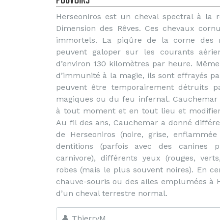
Herseoniros est un cheval spectral à la r
Dimension des Rêves. Ces chevaux cornu
immortels. La piqûre de la corne des m
peuvent galoper sur les courants aérie
d’environ 130 kilomètres par heure. Même
d’immunité à la magie, ils sont effrayés pa
peuvent être temporairement détruits pa
magiques ou du feu infernal. Cauchemar 
à tout moment et en tout lieu et modifie
Au fil des ans, Cauchemar a donné différe
de Herseoniros (noire, grise, enflammée 
dentitions (parfois avec des canines
carnivore), différents yeux (rouges, vert
robes (mais le plus souvent noires). En c
chauve-souris ou des ailes emplumées à H
d’un cheval terrestre normal.
👤 ThierryM