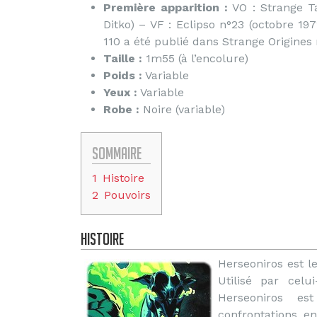
Première apparition :
VO : Strange Tal
Ditko) – VF : Eclipso n°23 (octobre 197
110 a été publié dans Strange Origines n
Taille :
1m55 (à l’encolure)
Poids :
Variable
Yeux :
Variable
Robe :
Noire (variable)
Sommaire
1
Histoire
2
Pouvoirs
Histoire
Herseoniros est l
Utilisé par celu
Herseoniros e
confrontations en