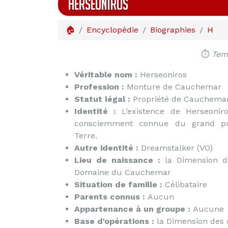
HERSEONIROS
🏠
Encyclopédie
Biographies
H
⏱️
Temp
Véritable nom :
Herseoniros
Profession :
Monture de Cauchemar
Statut légal :
Propriété de Cauchema
Identité :
L’existence de Herseoniro
consciemment connue du grand pu
Terre.
Autre identité :
Dreamstalker (VO)
Lieu de naissance :
la Dimension de
Domaine du Cauchemar
Situation de famille :
Célibataire
Parents connus :
Aucun
Appartenance à un groupe :
Aucune
Base d'opérations :
la Dimension des 