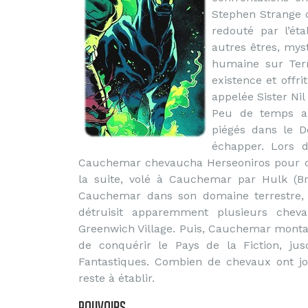
Stephen Strange d
redouté par l’ét
autres êtres, mys
humaine sur Ter
existence et offri
appelée Sister Ni
Peu de temps ap
piégés dans le D
échapper. Lors d
Cauchemar chevaucha Herseoniros pour com
la suite, volé à Cauchemar par Hulk (Br
Cauchemar dans son domaine terrestre, 
détruisit apparemment plusieurs chev
Greenwich Village. Puis, Cauchemar monta
de conquérir le Pays de la Fiction, jus
Fantastiques. Combien de chevaux ont jo
reste à établir.
Pouvoirs