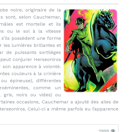
obe noire, originaire de la
s sont, selon Cauchemar,
âles est mortelle et ils
ns ou le sol à la vitesse
 s’ils possèdent une forme
r les lumières brillantes et
r de puissants sortilèges
peut conjurer Herseoniros
r son apparence à volonté.
ntes couleurs à la crinière
ou épineuse), différentes
 proéminentes, comme un
s, gris, noirs ou vides) ou
ertaines occasions, Cauchemar a ajouté des ailes de
erseoniros. Celui-ci a même parfois eu l’apparence
2999 👁️