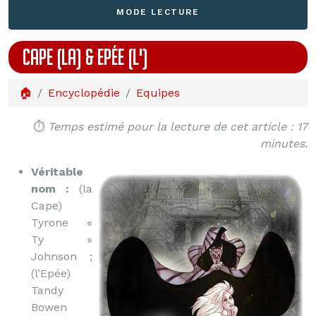
MODE LECTURE
CAPE (LA) & EPÉE (L')
🏠
Encyclopédie
Equipes
⏱️
Temps estimé pour la lecture de cet article : 17
minutes.
Véritable
nom :
(la
Cape)
Tyrone «
Ty »
Johnson ;
(l’Epée)
Tandy
Bowen