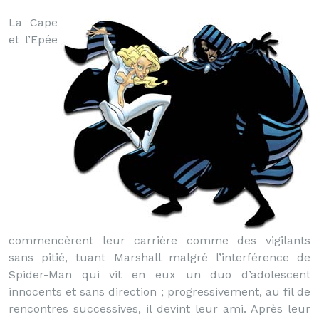
La Cape
et l’Epée
commencèrent leur carrière comme des vigilants
sans pitié, tuant Marshall malgré l’interférence de
Spider-Man qui vit en eux un duo d’adolescent
innocents et sans direction ; progressivement, au fil de
rencontres successives, il devint leur ami. Après leur