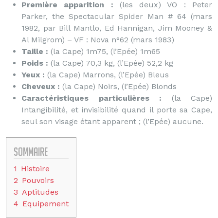
Première apparition :
(les deux) VO : Peter
Parker, the Spectacular Spider Man # 64 (mars
1982, par Bill Mantlo, Ed Hannigan, Jim Mooney &
Al Milgrom) – VF : Nova n°62 (mars 1983)
Taille :
(la Cape) 1m75, (l’Epée) 1m65
Poids :
(la Cape) 70,3 kg, (l’Epée) 52,2 kg
Yeux :
(la Cape) Marrons, (l’Epée) Bleus
Cheveux :
(la Cape) Noirs, (l’Epée) Blonds
Caractéristiques particulières :
(la Cape)
Intangibilité, et invisibilité quand il porte sa Cape,
seul son visage étant apparent ; (l’Epée) aucune.
Sommaire
1
Histoire
2
Pouvoirs
3
Aptitudes
4
Equipement