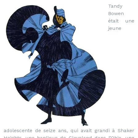
Tandy
Bowen
était une
jeune
adolescente de seize ans, qui avait grandi à Shaker
Heights, une banlieue de Cleveland dans l’Ohio, une