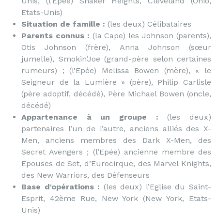
Unis, (l’Epée) Shaker Heights, Cleveland (Ohio,
Etats-Unis)
Situation de famille :
(les deux) Célibataires
Parents connus :
(la Cape) les Johnson (parents),
Otis Johnson (frère), Anna Johnson (sœur
jumelle), Smokin’Joe (grand-père selon certaines
rumeurs) ; (l’Epée) Melissa Bowen (mère), « le
Seigneur de la Lumière » (père), Philip Carlisle
(père adoptif, décédé), Père Michael Bowen (oncle,
décédé)
Appartenance à un groupe :
(les deux)
partenaires l’un de l’autre, anciens alliés des X-
Men, anciens membres des Dark X-Men, des
Secret Avengers ; (l’Epée) ancienne membre des
Epouses de Set, d’Eurocirque, des Marvel Knights,
des New Warriors, des Défenseurs
Base d'opérations :
(les deux) l’Eglise du Saint-
Esprit, 42ème Rue, New York (New York, Etats-
Unis)