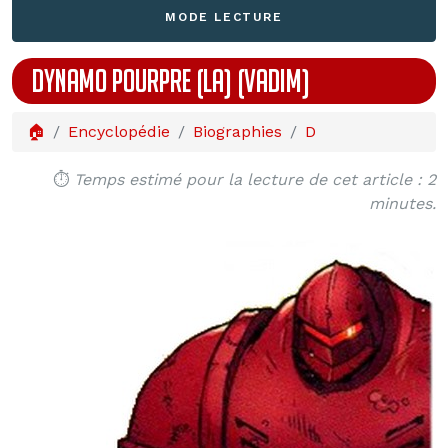
MODE LECTURE
DYNAMO POURPRE (LA) (VADIM)
🏠
Encyclopédie
Biographies
D
⏱️
Temps estimé pour la lecture de cet article : 2
minutes.