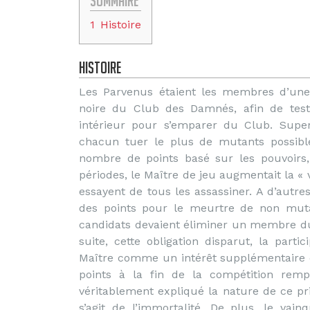
Sommaire
1
Histoire
Histoire
Les Parvenus étaient les membres d’une 
noire du Club des Damnés, afin de test
intérieur pour s’emparer du Club. Super
chacun tuer le plus de mutants possible
nombre de points basé sur les pouvoirs, 
périodes, le Maître de jeu augmentait la «
essayent de tous les assassiner. A d’autre
des points pour le meurtre de non mutan
candidats devaient éliminer un membre du
suite, cette obligation disparut, la part
Maître comme un intérêt supplémentaire 
points à la fin de la compétition rempo
véritablement expliqué la nature de ce pri
s’agit de l’immortalité. De plus, le vai