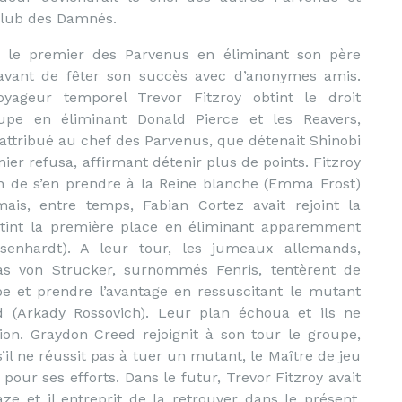
 Club des Damnés.
 le premier des Parvenus en éliminant son père
avant de fêter son succès avec d’anonymes amis.
yageur temporel Trevor Fitzroy obtint le droit
oupe en éliminant Donald Pierce et les Reavers,
 attribué au chef des Parvenus, que détenait Shinobi
er refusa, affirmant détenir plus de points. Fitzroy
n de s’en prendre à la Reine blanche (Emma Frost)
mais, entre temps, Fabian Cortez avait rejoint la
btint la première place en éliminant apparemment
senhardt). A leur tour, les jumeaux allemands,
s von Strucker, surnommés Fenris, tentèrent de
pe et prendre l’avantage en ressuscitant le mutant
(Arkady Rossovich). Leur plan échoua et ils ne
n. Graydon Creed rejoignit à son tour le groupe,
l ne réussit pas à tuer un mutant, le Maître de jeu
ur ses efforts. Dans le futur, Trevor Fitzroy avait
e et il entreprit de la retrouver dans le présent,