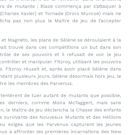
oirs de mutante ; Blaze commença par s’attaquer à
(Charles Xavier) et Tornade (Ororo Munroe) mais ne
mpêcha pas non plus le Maître de jeu de l’accepter
t et Magnéto, les plans de Sélène se déroulaient à la
avait trouvé dans ces compétitions un but dans son
ôle de ses pouvoirs et il refusait de voir le jeu
r contrôler et manipuler Fitzroy, utilisant les pouvoirs
. Fitzroy réussit et, après avoir placé Sélène dans
dant plusieurs jours. Sélène désormais hors jeu, le
ntre les membres des Parvenus.
 tentèrent de tuer autant de mutants que possible,
ces derniers, comme Moira McTaggert, mais sans
n, le Maître de jeu déclencha la Chasse des enfants
es survivants des Nouveaux Mutants et des Héllions
 jeu exigea que les Parvenus capturent les jeunes
us à affronter les premières incarnations des New