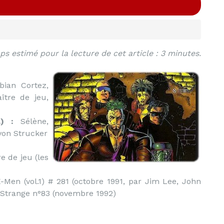
s estimé pour la lecture de cet article : 3 minutes.
bian Cortez,
ître de jeu,
) :
Sélène,
von Strucker
e de jeu (les
Men (vol.1) # 281 (octobre 1991, par Jim Lee, John
l Strange n°83 (novembre 1992)