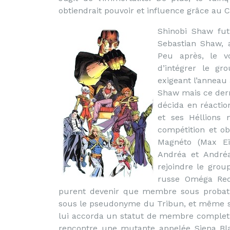
obtiendrait pouvoir et influence grâce au
Shinobi Shaw fut
Sebastian Shaw, 
Peu après, le vo
d’intégrer le gr
exigeant l’anneau
Shaw mais ce derni
décida en réactio
et ses Héllions 
compétition et o
Magnéto (Max Ei
Andréa et Andréa
rejoindre le grou
russe Oméga Red 
purent devenir que membre sous probatio
sous le pseudonyme du Tribun, et même s’i
lui accorda un statut de membre complet po
rencontre une mutante appelée Siena Blaz