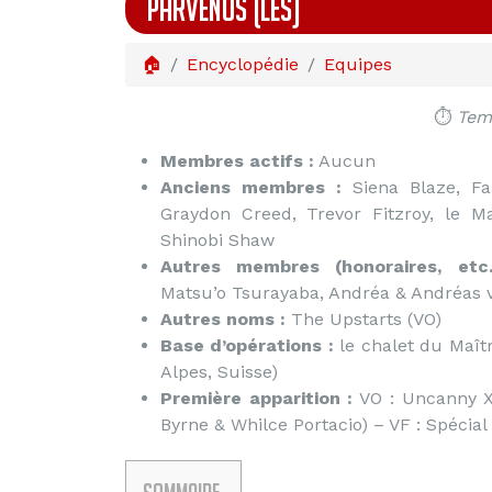
PARVENUS (LES)
🏠
Encyclopédie
Equipes
⏱️
Temp
Membres actifs :
Aucun
Anciens membres :
Siena Blaze, Fa
Graydon Creed, Trevor Fitzroy, le Ma
Shinobi Shaw
Autres membres (honoraires, etc.
Matsu’o Tsurayaba, Andréa & Andréas 
Autres noms :
The Upstarts (VO)
Base d’opérations :
le chalet du Maîtr
Alpes, Suisse)
Première apparition :
VO : Uncanny X-
Byrne & Whilce Portacio) – VF : Spécia