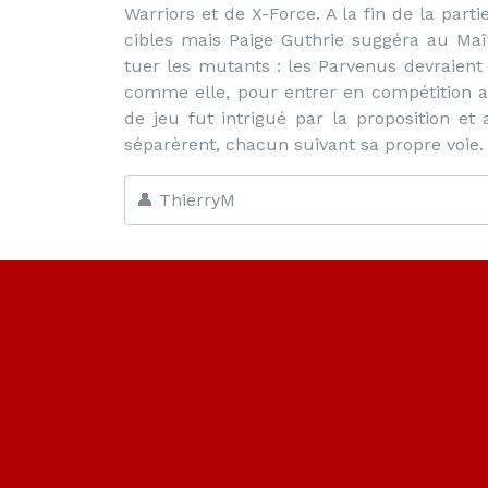
Warriors et de X-Force. A la fin de la part
cibles mais Paige Guthrie suggéra au Maî
tuer les mutants : les Parvenus devraient
comme elle, pour entrer en compétition av
de jeu fut intrigué par la proposition et
séparèrent, chacun suivant sa propre voie.
👤 ThierryM