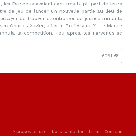
ie, les Parvenus avaient capturés la plupart de leurs
tre de jeu de lancer un nouvelle partie au lieu de
 essayer de trouver et entraîner de jeunes mutants
ec Charles Xavier, alias le Professeur X. Le Maître
 annula la compétition. Peu après, les Parvenus se
6261 👁️
A propos du site
-
Nous contacter
-
Liens
-
Concours