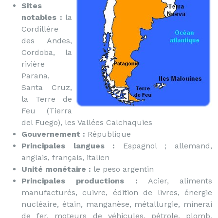
Sites
notables :
la
Cordillère
des Andes,
Cordoba, la
rivière
Parana,
Santa Cruz,
la Terre de
Feu (Tierra
del Fuego), les Vallées Calchaquies
Gouvernement :
République
Principales langues :
Espagnol ; allemand,
anglais, français, italien
Unité monétaire :
le peso argentin
Principales productions :
Acier, aliments
manufacturés, cuivre, édition de livres, énergie
nucléaire, étain, manganèse, métallurgie, minerai
de fer, moteurs de véhicules, pétrole, plomb,