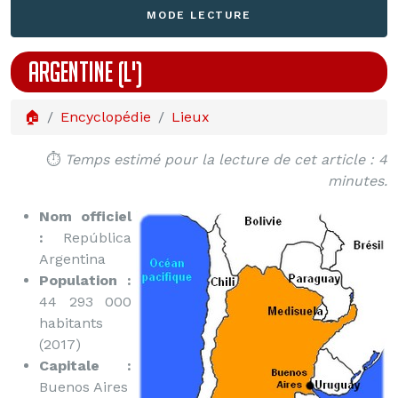
MODE LECTURE
ARGENTINE (L')
🏠
Encyclopédie
Lieux
⏱️
Temps estimé pour la lecture de cet article : 4
minutes.
Nom officiel
:
República
Argentina
Population :
44 293 000
habitants
(2017)
Capitale :
Buenos Aires