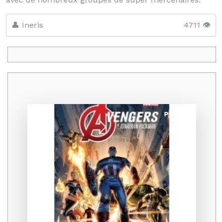
👤 Ineris
4711 👁️
Promo