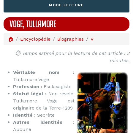
MODE LECTURE
VOGE, TULLAMORE
🏠
Encyclopédie
Biographies
V
⏱️
Temps estimé pour la lecture de cet article : 2
minutes.
Véritable nom :
Tullamore Voge
Profession :
Esclavagiste
Statut légal :
Non révélé,
Tullamore Voge est
originaire de la Terre-1289
Identité :
Secrète
Autres identités :
Aucune