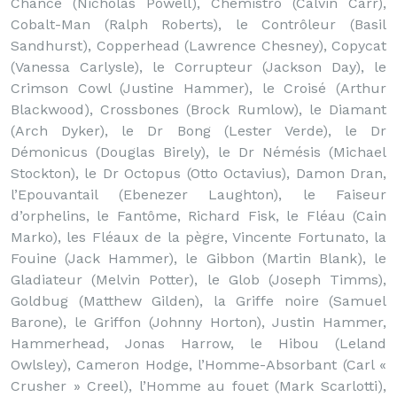
Chance (Nicholas Powell), Chemistro (Calvin Carr),
Cobalt-Man (Ralph Roberts), le Contrôleur (Basil
Sandhurst), Copperhead (Lawrence Chesney), Copycat
(Vanessa Carlysle), le Corrupteur (Jackson Day), le
Crimson Cowl (Justine Hammer), le Croisé (Arthur
Blackwood), Crossbones (Brock Rumlow), le Diamant
(Arch Dyker), le Dr Bong (Lester Verde), le Dr
Démonicus (Douglas Birely), le Dr Némésis (Michael
Stockton), le Dr Octopus (Otto Octavius), Damon Dran,
l’Epouvantail (Ebenezer Laughton), le Faiseur
d’orphelins, le Fantôme, Richard Fisk, le Fléau (Cain
Marko), les Fléaux de la pègre, Vincente Fortunato, la
Fouine (Jack Hammer), le Gibbon (Martin Blank), le
Gladiateur (Melvin Potter), le Glob (Joseph Timms),
Goldbug (Matthew Gilden), la Griffe noire (Samuel
Barone), le Griffon (Johnny Horton), Justin Hammer,
Hammerhead, Jonas Harrow, le Hibou (Leland
Owlsley), Cameron Hodge, l’Homme-Absorbant (Carl «
Crusher » Creel), l’Homme au fouet (Mark Scarlotti),