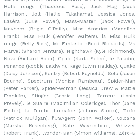
Hulk rouge (Thaddeus Ross), Jack Flag (Jack
Harrison), Jolt (Hallie Takahama), Jessica Jones,
Laséra (Julie Power), Mass-Master (Jack Power),
Mayhem (Brigid O’Reilly), Miss América (Madeline
Frank), Miss Hulk (Jennifer Walters), la Miss Hulk
rouge (Betty Ross), Mr Fantastic (Reed Richards), Ms
Marvel (Sharon Ventura), Nighthawk (Kyle Richmond),
Nova (Richard Rider), Opale (Karla Sofen), le Paladin,
Penance (Robbie Baldwin), Rage (Elvin Haliday), Quake
(Daisy Johnson), Sentry (Robert Reynolds), Solo (Jason
Bourne), Spectrum (Monica Rambeau), Spider-Man
(Peter Parker), Spider-Woman (Jessica Drew & Mattie
Franklin), Stinger (Cassie Lang), Terreur (Laslo
Prevely), le Suaire (Maximilian Coleridge), Thor (Jane
Foster), la Torche humaine (Johnny Storm), Toxin
(Patrick Mulligan), l’USAgent (John Walker), Volcana
(Marsha Rosenberg), Kate Waynesboro, Whizzer
(Robert Frank), Wonder-Man (Simon Williams), Zéro-G