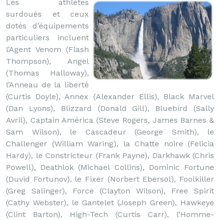
Les athlètes
surdoués et ceux
dotés d’équipements
particuliers incluent
l’Agent Venom (Flash
Thompson), Angel
(Thomas Halloway),
l’Anneau de la liberté
(Curtis Doyle), Annex (Alexander Ellis), Black Marvel
(Dan Lyons), Blizzard (Donald Gill), Bluebird (Sally
Avril), Captain América (Steve Rogers, James Barnes &
Sam Wilson), le Cascadeur (George Smith), le
Challenger (William Waring), la Chatte noire (Felicia
Hardy), le Constricteur (Frank Payne), Darkhawk (Chris
Powell), Deathlok (Michael Collins), Dominic Fortune
(Duvid Fortunov), le Fixer (Norbert Ebersol), Foolkiller
(Greg Salinger), Force (Clayton Wilson), Free Spirit
(Cathy Webster), le Gantelet (Joseph Green), Hawkeye
(Clint Barton), High-Tech (Curtis Carr), l’Homme-