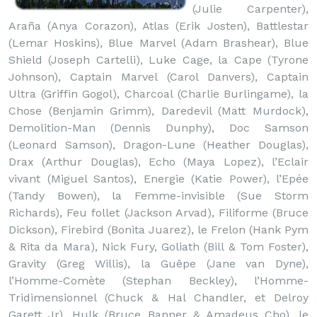
(Julie Carpenter),
Araña (Anya Corazon), Atlas (Erik Josten), Battlestar
(Lemar Hoskins), Blue Marvel (Adam Brashear), Blue
Shield (Joseph Cartelli), Luke Cage, la Cape (Tyrone
Johnson), Captain Marvel (Carol Danvers), Captain
Ultra (Griffin Gogol), Charcoal (Charlie Burlingame), la
Chose (Benjamin Grimm), Daredevil (Matt Murdock),
Demolition-Man (Dennis Dunphy), Doc Samson
(Leonard Samson), Dragon-Lune (Heather Douglas),
Drax (Arthur Douglas), Echo (Maya Lopez), l’Eclair
vivant (Miguel Santos), Energie (Katie Power), l’Epée
(Tandy Bowen), la Femme-invisible (Sue Storm
Richards), Feu follet (Jackson Arvad), Filiforme (Bruce
Dickson), Firebird (Bonita Juarez), le Frelon (Hank Pym
& Rita da Mara), Nick Fury, Goliath (Bill & Tom Foster),
Gravity (Greg Willis), la Guêpe (Jane van Dyne),
l’Homme-Comète (Stephan Beckley), l’Homme-
Tridimensionnel (Chuck & Hal Chandler, et Delroy
Garett Jr), Hulk (Bruce Banner & Amadeus Cho), le