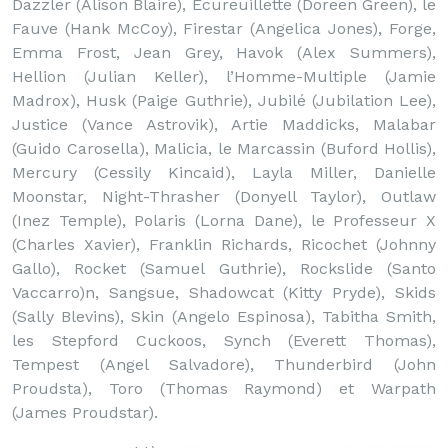
Dazzler (Alison Blaire), Ecureuillette (Doreen Green), le
Fauve (Hank McCoy), Firestar (Angelica Jones), Forge,
Emma Frost, Jean Grey, Havok (Alex Summers),
Hellion (Julian Keller), l’Homme-Multiple (Jamie
Madrox), Husk (Paige Guthrie), Jubilé (Jubilation Lee),
Justice (Vance Astrovik), Artie Maddicks, Malabar
(Guido Carosella), Malicia, le Marcassin (Buford Hollis),
Mercury (Cessily Kincaid), Layla Miller, Danielle
Moonstar, Night-Thrasher (Donyell Taylor), Outlaw
(Inez Temple), Polaris (Lorna Dane), le Professeur X
(Charles Xavier), Franklin Richards, Ricochet (Johnny
Gallo), Rocket (Samuel Guthrie), Rockslide (Santo
Vaccarro)n, Sangsue, Shadowcat (Kitty Pryde), Skids
(Sally Blevins), Skin (Angelo Espinosa), Tabitha Smith,
les Stepford Cuckoos, Synch (Everett Thomas),
Tempest (Angel Salvadore), Thunderbird (John
Proudsta), Toro (Thomas Raymond) et Warpath
(James Proudstar).