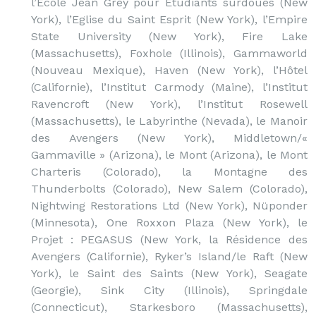
l’Ecole Jean Grey pour Etudiants surdoués (New
York), l’Eglise du Saint Esprit (New York), l’Empire
State University (New York), Fire Lake
(Massachusetts), Foxhole (Illinois), Gammaworld
(Nouveau Mexique), Haven (New York), l’Hôtel
(Californie), l’Institut Carmody (Maine), l’Institut
Ravencroft (New York), l’Institut Rosewell
(Massachusetts), le Labyrinthe (Nevada), le Manoir
des Avengers (New York), Middletown/«
Gammaville » (Arizona), le Mont (Arizona), le Mont
Charteris (Colorado), la Montagne des
Thunderbolts (Colorado), New Salem (Colorado),
Nightwing Restorations Ltd (New York), Nüponder
(Minnesota), One Roxxon Plaza (New York), le
Projet : PEGASUS (New York, la Résidence des
Avengers (Californie), Ryker’s Island/le Raft (New
York), le Saint des Saints (New York), Seagate
(Georgie), Sink City (Illinois), Springdale
(Connecticut), Starkesboro (Massachusetts),