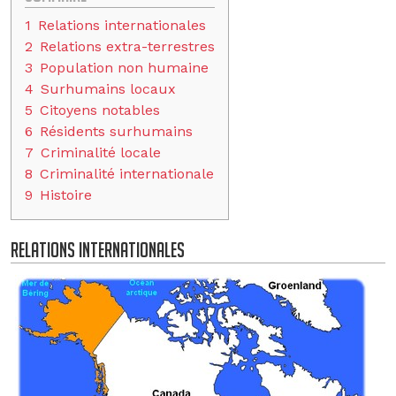
1
Relations internationales
2
Relations extra-terrestres
3
Population non humaine
4
Surhumains locaux
5
Citoyens notables
6
Résidents surhumains
7
Criminalité locale
8
Criminalité internationale
9
Histoire
Relations internationales