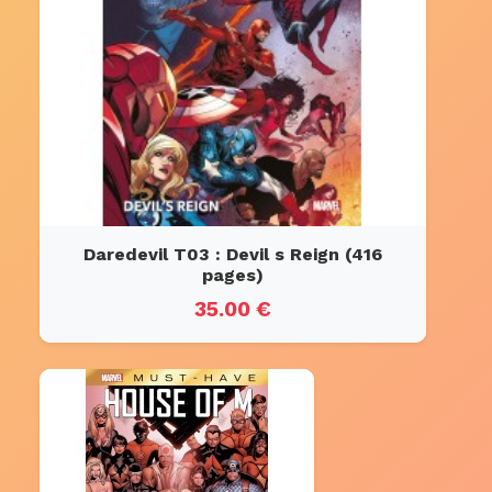
Daredevil T03 : Devil s Reign (416
pages)
35.00 €