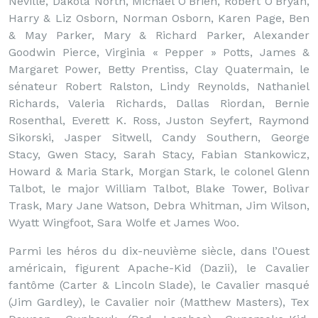
Neville, Dakota North, Michael O’Brien, Robert O’Bryan,
Harry & Liz Osborn, Norman Osborn, Karen Page, Ben
& May Parker, Mary & Richard Parker, Alexander
Goodwin Pierce, Virginia « Pepper » Potts, James &
Margaret Power, Betty Prentiss, Clay Quatermain, le
sénateur Robert Ralston, Lindy Reynolds, Nathaniel
Richards, Valeria Richards, Dallas Riordan, Bernie
Rosenthal, Everett K. Ross, Juston Seyfert, Raymond
Sikorski, Jasper Sitwell, Candy Southern, George
Stacy, Gwen Stacy, Sarah Stacy, Fabian Stankowicz,
Howard & Maria Stark, Morgan Stark, le colonel Glenn
Talbot, le major William Talbot, Blake Tower, Bolivar
Trask, Mary Jane Watson, Debra Whitman, Jim Wilson,
Wyatt Wingfoot, Sara Wolfe et James Woo.
Parmi les héros du dix-neuvième siècle, dans l’Ouest
américain, figurent Apache-Kid (Dazii), le Cavalier
fantôme (Carter & Lincoln Slade), le Cavalier masqué
(Jim Gardley), le Cavalier noir (Matthew Masters), Tex