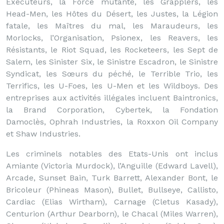
Exécuteurs, la Force mutante, les Grapplers, les
Head-Men, les Hôtes du Désert, les Justes, la Légion
fatale, les Maîtres du mal, les Maraudeurs, les
Morlocks, l’Organisation, Psionex, les Reavers, les
Résistants, le Riot Squad, les Rocketeers, les Sept de
Salem, les Sinister Six, le Sinistre Escadron, le Sinistre
Syndicat, les Sœurs du péché, le Terrible Trio, les
Terrifics, les U-Foes, les U-Men et les Wildboys. Des
entreprises aux activités illégales incluent Baintronics,
la Brand Corporation, Cybertek, la Fondation
Damoclès, Ophrah Industries, la Roxxon Oil Company
et Shaw Industries.
Les criminels notables des Etats-Unis ont inclus
Amiante (Victoria Murdock), l’Anguille (Edward Lavell),
Arcade, Sunset Bain, Turk Barrett, Alexander Bont, le
Bricoleur (Phineas Mason), Bullet, Bullseye, Callisto,
Cardiac (Elias Wirtham), Carnage (Cletus Kasady),
Centurion (Arthur Dearborn), le Chacal (Miles Warren),