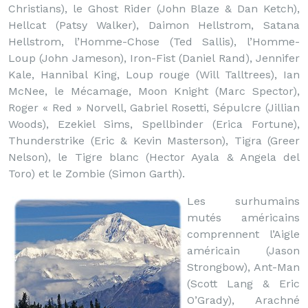
Christians), le Ghost Rider (John Blaze & Dan Ketch),
Hellcat (Patsy Walker), Daimon Hellstrom, Satana
Hellstrom, l’Homme-Chose (Ted Sallis), l’Homme-
Loup (John Jameson), Iron-Fist (Daniel Rand), Jennifer
Kale, Hannibal King, Loup rouge (Will Talltrees), Ian
McNee, le Mécamage, Moon Knight (Marc Spector),
Roger « Red » Norvell, Gabriel Rosetti, Sépulcre (Jillian
Woods), Ezekiel Sims, Spellbinder (Erica Fortune),
Thunderstrike (Eric & Kevin Masterson), Tigra (Greer
Nelson), le Tigre blanc (Hector Ayala & Angela del
Toro) et le Zombie (Simon Garth).
Les surhumains
mutés américains
comprennent l’Aigle
américain (Jason
Strongbow), Ant-Man
(Scott Lang & Eric
O’Grady), Arachné