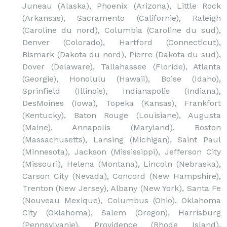
Juneau (Alaska), Phoenix (Arizona), Little Rock
(Arkansas), Sacramento (Californie), Raleigh
(Caroline du nord), Columbia (Caroline du sud),
Denver (Colorado), Hartford (Connecticut),
Bismark (Dakota du nord), Pierre (Dakota du sud),
Dover (Delaware), Tallahassee (Floride), Atlanta
(Georgie), Honolulu (Hawaii), Boise (Idaho),
Sprinfield (Illinois), Indianapolis (Indiana),
DesMoines (Iowa), Topeka (Kansas), Frankfort
(Kentucky), Baton Rouge (Louisiane), Augusta
(Maine), Annapolis (Maryland), Boston
(Massachusetts), Lansing (Michigan), Saint Paul
(Minnesota), Jackson (Mississippi), Jefferson City
(Missouri), Helena (Montana), Lincoln (Nebraska),
Carson City (Nevada), Concord (New Hampshire),
Trenton (New Jersey), Albany (New York), Santa Fe
(Nouveau Mexique), Columbus (Ohio), Oklahoma
City (Oklahoma), Salem (Oregon), Harrisburg
(Pennsylvanie), Providence (Rhode Island),