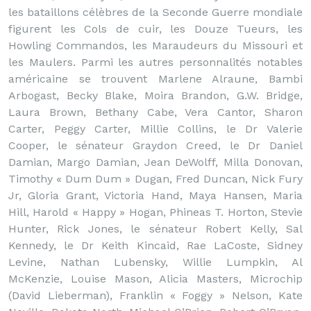
les bataillons célèbres de la Seconde Guerre mondiale
figurent les Cols de cuir, les Douze Tueurs, les
Howling Commandos, les Maraudeurs du Missouri et
les Maulers. Parmi les autres personnalités notables
américaine se trouvent Marlene Alraune, Bambi
Arbogast, Becky Blake, Moira Brandon, G.W. Bridge,
Laura Brown, Bethany Cabe, Vera Cantor, Sharon
Carter, Peggy Carter, Millie Collins, le Dr Valerie
Cooper, le sénateur Graydon Creed, le Dr Daniel
Damian, Margo Damian, Jean DeWolff, Milla Donovan,
Timothy « Dum Dum » Dugan, Fred Duncan, Nick Fury
Jr, Gloria Grant, Victoria Hand, Maya Hansen, Maria
Hill, Harold « Happy » Hogan, Phineas T. Horton, Stevie
Hunter, Rick Jones, le sénateur Robert Kelly, Sal
Kennedy, le Dr Keith Kincaid, Rae LaCoste, Sidney
Levine, Nathan Lubensky, Willie Lumpkin, Al
McKenzie, Louise Mason, Alicia Masters, Microchip
(David Lieberman), Franklin « Foggy » Nelson, Kate