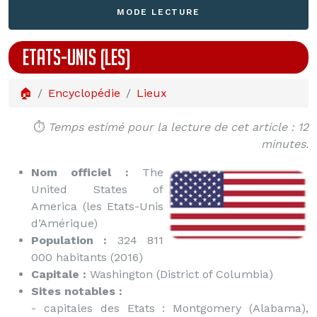
MODE LECTURE
ETATS-UNIS (LES)
🏠
Encyclopédie
Lieux
⏱️
Temps estimé pour la lecture de cet article : 12
minutes.
Nom officiel :
The
United States of
America (les Etats-Unis
d’Amérique)
Population :
324 811
000 habitants (2016)
Capitale :
Washington (District of Columbia)
Sites notables :
- capitales des Etats : Montgomery (Alabama),