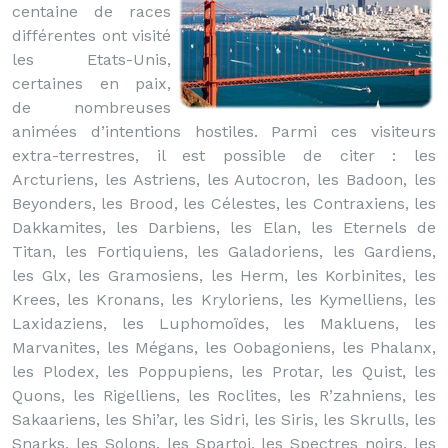
centaine de races
différentes ont visité
les Etats-Unis,
certaines en paix,
de nombreuses
animées d’intentions hostiles. Parmi ces visiteurs
extra-terrestres, il est possible de citer : les
Arcturiens, les Astriens, les Autocron, les Badoon, les
Beyonders, les Brood, les Célestes, les Contraxiens, les
Dakkamites, les Darbiens, les Elan, les Eternels de
Titan, les Fortiquiens, les Galadoriens, les Gardiens,
les Glx, les Gramosiens, les Herm, les Korbinites, les
Krees, les Kronans, les Kryloriens, les Kymelliens, les
Laxidaziens, les Luphomoïdes, les Makluens, les
Marvanites, les Mégans, les Oobagoniens, les Phalanx,
les Plodex, les Poppupiens, les Protar, les Quist, les
Quons, les Rigelliens, les Roclites, les R’zahniens, les
Sakaariens, les Shi’ar, les Sidri, les Siris, les Skrulls, les
Snarks, les Solons, les Spartoi, les Spectres noirs, les