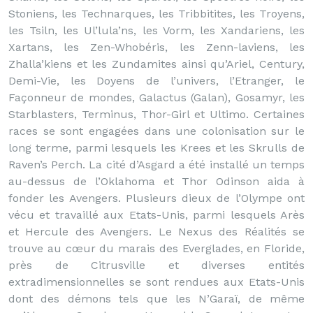
Stoniens, les Technarques, les Tribbitites, les Troyens,
les Tsiln, les Ul’lula’ns, les Vorm, les Xandariens, les
Xartans, les Zen-Whobéris, les Zenn-laviens, les
Zhalla’kiens et les Zundamites ainsi qu’Ariel, Century,
Demi-Vie, les Doyens de l’univers, l’Etranger, le
Façonneur de mondes, Galactus (Galan), Gosamyr, les
Starblasters, Terminus, Thor-Girl et Ultimo. Certaines
races se sont engagées dans une colonisation sur le
long terme, parmi lesquels les Krees et les Skrulls de
Raven’s Perch. La cité d’Asgard a été installé un temps
au-dessus de l’Oklahoma et Thor Odinson aida à
fonder les Avengers. Plusieurs dieux de l’Olympe ont
vécu et travaillé aux Etats-Unis, parmi lesquels Arès
et Hercule des Avengers. Le Nexus des Réalités se
trouve au cœur du marais des Everglades, en Floride,
près de Citrusville et diverses entités
extradimensionnelles se sont rendues aux Etats-Unis
dont des démons tels que les N’Garaï, de même