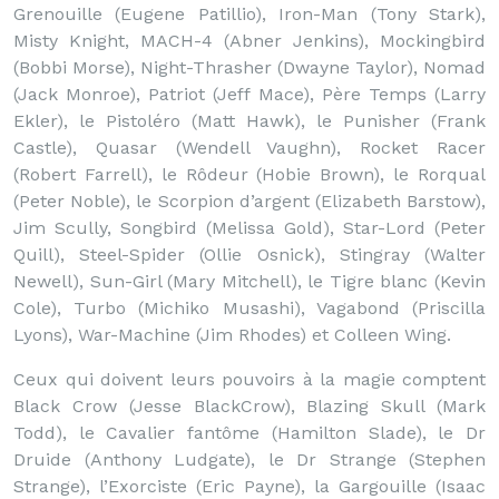
Grenouille (Eugene Patillio), Iron-Man (Tony Stark),
Misty Knight, MACH-4 (Abner Jenkins), Mockingbird
(Bobbi Morse), Night-Thrasher (Dwayne Taylor), Nomad
(Jack Monroe), Patriot (Jeff Mace), Père Temps (Larry
Ekler), le Pistoléro (Matt Hawk), le Punisher (Frank
Castle), Quasar (Wendell Vaughn), Rocket Racer
(Robert Farrell), le Rôdeur (Hobie Brown), le Rorqual
(Peter Noble), le Scorpion d’argent (Elizabeth Barstow),
Jim Scully, Songbird (Melissa Gold), Star-Lord (Peter
Quill), Steel-Spider (Ollie Osnick), Stingray (Walter
Newell), Sun-Girl (Mary Mitchell), le Tigre blanc (Kevin
Cole), Turbo (Michiko Musashi), Vagabond (Priscilla
Lyons), War-Machine (Jim Rhodes) et Colleen Wing.
Ceux qui doivent leurs pouvoirs à la magie comptent
Black Crow (Jesse BlackCrow), Blazing Skull (Mark
Todd), le Cavalier fantôme (Hamilton Slade), le Dr
Druide (Anthony Ludgate), le Dr Strange (Stephen
Strange), l’Exorciste (Eric Payne), la Gargouille (Isaac