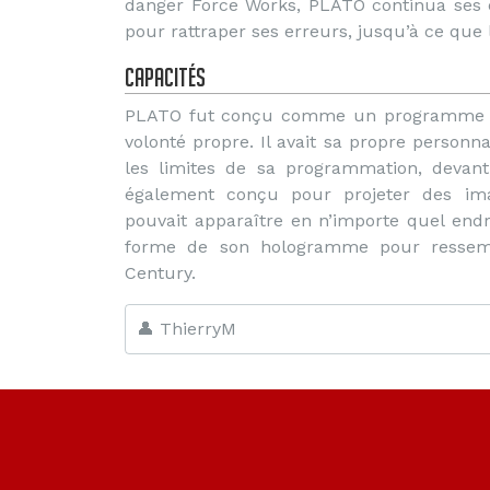
danger Force Works, PLATO continua ses e
pour rattraper ses erreurs, jusqu’à ce que l
Capacités
PLATO fut conçu comme un programme in
volonté propre. Il avait sa propre personnal
les limites de sa programmation, devant 
également conçu pour projeter des im
pouvait apparaître en n’importe quel endroit
forme de son hologramme pour ressem
Century.
👤 ThierryM