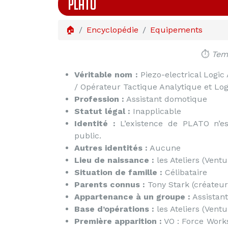
PLATO
🏠
Encyclopédie
Equipements
⏱️
Temp
Véritable nom :
Piezo-electrical Logic 
/ Opérateur Tactique Analytique et Lo
Profession :
Assistant domotique
Statut légal :
Inapplicable
Identité :
L’existence de PLATO n’e
public.
Autres identités :
Aucune
Lieu de naissance :
les Ateliers (Ventu
Situation de famille :
Célibataire
Parents connus :
Tony Stark (créateur
Appartenance à un groupe :
Assistan
Base d’opérations :
les Ateliers (Ventu
Première apparition :
VO : Force Works 