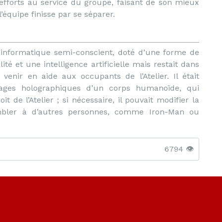
fforts au service du groupe, faisant de son mieux
’équipe finisse par se séparer.
formatique semi-conscient, doté d’une forme de
ité et une intelligence artificielle mais restait dans
venir en aide aux occupants de l’Atelier. Il était
ages holographiques d’un corps humanoïde, qui
 de l’Atelier ; si nécessaire, il pouvait modifier la
bler à d’autres personnes, comme Iron-Man ou
6794 👁️