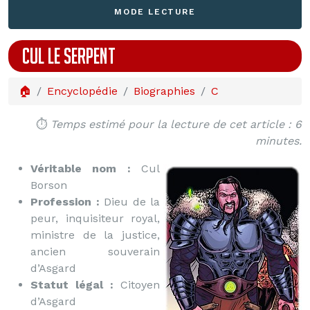
MODE LECTURE
CUL LE SERPENT
🏠
Encyclopédie
Biographies
C
⏱️
Temps estimé pour la lecture de cet article : 6
minutes.
Véritable nom :
Cul
Borson
Profession :
Dieu de la
peur, inquisiteur royal,
ministre de la justice,
ancien souverain
d’Asgard
Statut légal :
Citoyen
d’Asgard