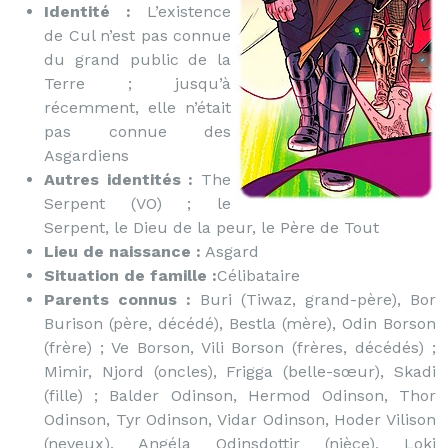
Identité :
L’existence
de Cul n’est pas connue
du grand public de la
Terre ; jusqu’à
récemment, elle n’était
pas connue des
Asgardiens
Autres identités :
The
Serpent (VO) ; le
Serpent, le Dieu de la peur, le Père de Tout
Lieu de naissance :
Asgard
Situation de famille :
Célibataire
Parents connus :
Buri (Tiwaz, grand-père), Bor
Burison (père, décédé), Bestla (mère), Odin Borson
(frère) ; Ve Borson, Vili Borson (frères, décédés) ;
Mimir, Njord (oncles), Frigga (belle-sœur), Skadi
(fille) ; Balder Odinson, Hermod Odinson, Thor
Odinson, Tyr Odinson, Vidar Odinson, Hoder Vilison
(neveux), Angéla Odinsdottir (nièce), Loki