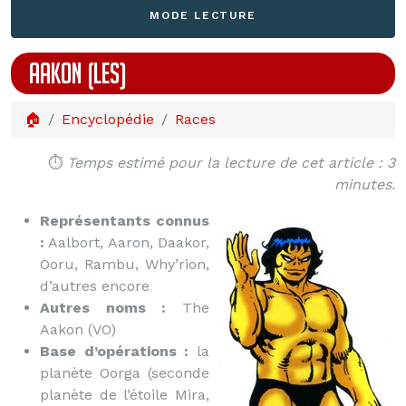
MODE LECTURE
AAKON (LES)
🏠
Encyclopédie
Races
⏱️
Temps estimé pour la lecture de cet article : 3
minutes.
Représentants connus
:
Aalbort, Aaron, Daakor,
Ooru, Rambu, Why’rion,
d’autres encore
Autres noms :
The
Aakon (VO)
Base d’opérations :
la
planète Oorga (seconde
planète de l’étoile Mira,