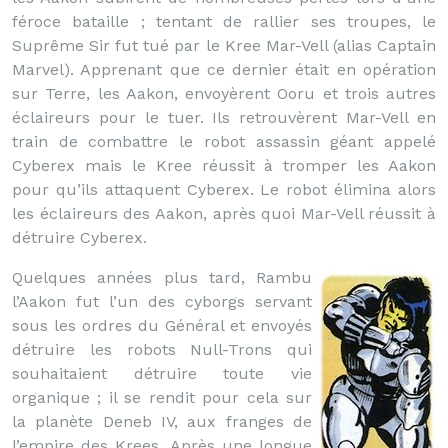
féroce bataille ; tentant de rallier ses troupes, le
Suprême Sir fut tué par le Kree Mar-Vell (alias Captain
Marvel). Apprenant que ce dernier était en opération
sur Terre, les Aakon, envoyèrent Ooru et trois autres
éclaireurs pour le tuer. Ils retrouvèrent Mar-Vell en
train de combattre le robot assassin géant appelé
Cyberex mais le Kree réussit à tromper les Aakon
pour qu’ils attaquent Cyberex. Le robot élimina alors
les éclaireurs des Aakon, après quoi Mar-Vell réussit à
détruire Cyberex.
Quelques années plus tard, Rambu
l’Aakon fut l’un des cyborgs servant
sous les ordres du Général et envoyés
détruire les robots Null-Trons qui
souhaitaient détruire toute vie
organique ; il se rendit pour cela sur
la planète Deneb IV, aux franges de
l’empire des Krees. Après une longue