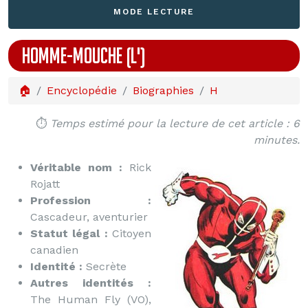
MODE LECTURE
HOMME-MOUCHE (L')
🏠
Encyclopédie
Biographies
H
⏱️
Temps estimé pour la lecture de cet article : 6
minutes.
Véritable nom :
Rick
Rojatt
Profession :
Cascadeur, aventurier
Statut légal :
Citoyen
canadien
Identité :
Secrète
Autres identités :
The Human Fly (VO),