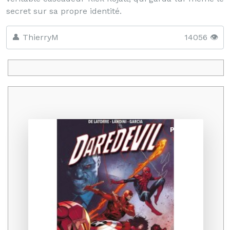
secret sur sa propre identité.
👤 ThierryM
14056 👁️
Promo