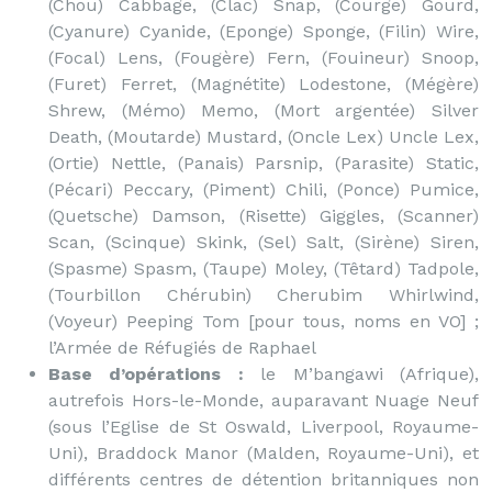
(Chou) Cabbage, (Clac) Snap, (Courge) Gourd,
(Cyanure) Cyanide, (Eponge) Sponge, (Filin) Wire,
(Focal) Lens, (Fougère) Fern, (Fouineur) Snoop,
(Furet) Ferret, (Magnétite) Lodestone, (Mégère)
Shrew, (Mémo) Memo, (Mort argentée) Silver
Death, (Moutarde) Mustard, (Oncle Lex) Uncle Lex,
(Ortie) Nettle, (Panais) Parsnip, (Parasite) Static,
(Pécari) Peccary, (Piment) Chili, (Ponce) Pumice,
(Quetsche) Damson, (Risette) Giggles, (Scanner)
Scan, (Scinque) Skink, (Sel) Salt, (Sirène) Siren,
(Spasme) Spasm, (Taupe) Moley, (Têtard) Tadpole,
(Tourbillon Chérubin) Cherubim Whirlwind,
(Voyeur) Peeping Tom [pour tous, noms en VO] ;
l’Armée de Réfugiés de Raphael
Base d’opérations :
le M’bangawi (Afrique),
autrefois Hors-le-Monde, auparavant Nuage Neuf
(sous l’Eglise de St Oswald, Liverpool, Royaume-
Uni), Braddock Manor (Malden, Royaume-Uni), et
différents centres de détention britanniques non