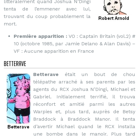
littéralement quand Joshua N’Dingi
tenta de l’emmener avec lui,
trouvant du coup probablement la
mort.
Première apparition :
VO : Captain Britain (vol.2) #
10 (octobre 1985, par Jamie Delano & Alan Davis) –
VF : Aucune apparition en France
Betterave
Betterave
était un bout de chou
télépathe arraché à ses parents par les
agents du RCX Joshua N’Dingi, Michael et
Gabriel. Initialement terrifié, il trouva
réconfort et amitié parmi les autres
Warpies et, plus tard, auprès de Betsy
Braddock à Braddock Manor. Il tenta
d’avertir Michael quand le RCX installa
une bombe dans le manoir. Plus tard