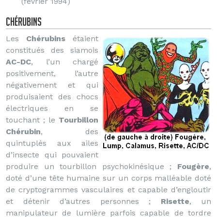
(février 1994)
Chérubins
Les
Chérubins
étaient
constitués des siamois
AC-DC
, l’un chargé
positivement, l’autre
négativement et qui
produisaient des chocs
électriques en se
touchant ; le
Tourbillon
Chérubin
, des
quintuplés aux ailes
d’insecte qui pouvaient
produire un tourbillon psychokinésique ;
Fougère
,
doté d’une tête humaine sur un corps malléable doté
de cryptogrammes vasculaires et capable d’engloutir
et détenir d’autres personnes ;
Risette
, un
manipulateur de lumière parfois capable de tordre