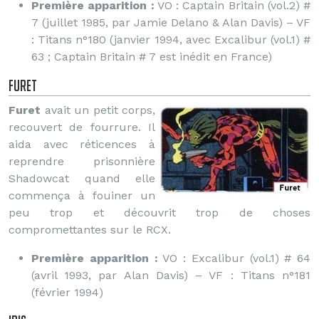
Première apparition :
VO : Captain Britain (vol.2) #
7 (juillet 1985, par Jamie Delano & Alan Davis) – VF
: Titans n°180 (janvier 1994, avec Excalibur (vol.1) #
63 ; Captain Britain # 7 est inédit en France)
Furet
Furet
avait un petit corps,
recouvert de fourrure. Il
aida avec réticences à
reprendre prisonnière
Shadowcat quand elle
commença à fouiner un
peu trop et découvrit trop de choses
compromettantes sur le RCX.
Première apparition :
VO : Excalibur (vol.1) # 64
(avril 1993, par Alan Davis) – VF : Titans n°181
(février 1994)