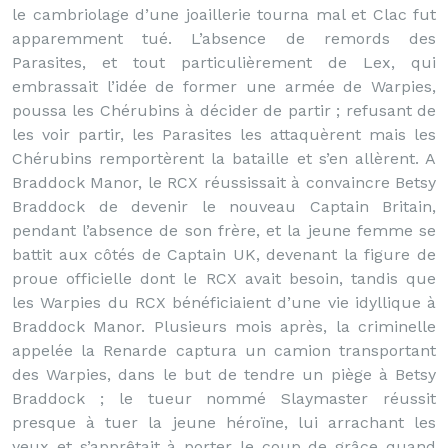
le cambriolage d’une joaillerie tourna mal et Clac fut
apparemment tué. L’absence de remords des
Parasites, et tout particulièrement de Lex, qui
embrassait l’idée de former une armée de Warpies,
poussa les Chérubins à décider de partir ; refusant de
les voir partir, les Parasites les attaquèrent mais les
Chérubins remportèrent la bataille et s’en allèrent. A
Braddock Manor, le RCX réussissait à convaincre Betsy
Braddock de devenir le nouveau Captain Britain,
pendant l’absence de son frère, et la jeune femme se
battit aux côtés de Captain UK, devenant la figure de
proue officielle dont le RCX avait besoin, tandis que
les Warpies du RCX bénéficiaient d’une vie idyllique à
Braddock Manor. Plusieurs mois après, la criminelle
appelée la Renarde captura un camion transportant
des Warpies, dans le but de tendre un piège à Betsy
Braddock ; le tueur nommé Slaymaster réussit
presque à tuer la jeune héroïne, lui arrachant les
yeux et s’apprêtait à porter le coup de grâce quand