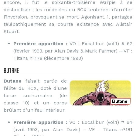
encore, il fut le soixante-troisième Warpie à se
déstabiliser ; les médecins du RCX tentèrent d’arrêter
l’inversion, provoquant sa mort. Agonisant, il partagea
télépathiquement sa courte existence avec Alistair
Stuart.
Première apparition :
VO : Excalibur (vol.1) # 62
(février 1993, par Alan Davis & Mark Farmer) – VF :
Titans n°179 (décembre 1993)
Butane
Butane
faisait partie de
l’élite du RCX, doté d’une
force surhumaine (de
classe 10) et un corps
brûlant d’un feu intérieur.
Première apparition :
VO : Excalibur (vol.1) # 64
(avril 1993, par Alan Davis) – VF : Titans n°181