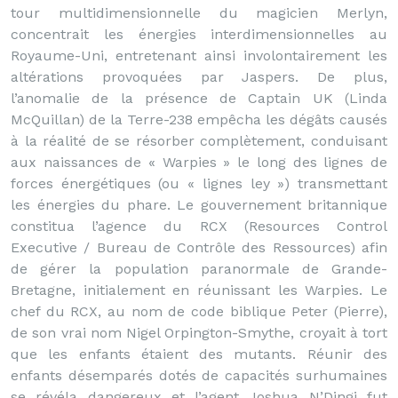
tour multidimensionnelle du magicien Merlyn,
concentrait les énergies interdimensionnelles au
Royaume-Uni, entretenant ainsi involontairement les
altérations provoquées par Jaspers. De plus,
l’anomalie de la présence de Captain UK (Linda
McQuillan) de la Terre-238 empêcha les dégâts causés
à la réalité de se résorber complètement, conduisant
aux naissances de « Warpies » le long des lignes de
forces énergétiques (ou « lignes ley ») transmettant
les énergies du phare. Le gouvernement britannique
constitua l’agence du RCX (Resources Control
Executive / Bureau de Contrôle des Ressources) afin
de gérer la population paranormale de Grande-
Bretagne, initialement en réunissant les Warpies. Le
chef du RCX, au nom de code biblique Peter (Pierre),
de son vrai nom Nigel Orpington-Smythe, croyait à tort
que les enfants étaient des mutants. Réunir des
enfants désemparés dotés de capacités surhumaines
se révéla dangereux et l’agent Joshua N’Dingi fut