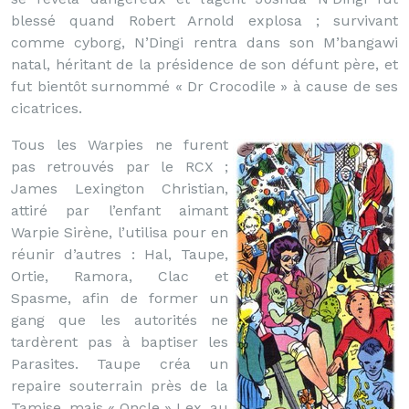
blessé quand Robert Arnold explosa ; survivant
comme cyborg, N’Dingi rentra dans son M’bangawi
natal, héritant de la présidence de son défunt père, et
fut bientôt surnommé « Dr Crocodile » à cause de ses
cicatrices.
Tous les Warpies ne furent
pas retrouvés par le RCX ;
James Lexington Christian,
attiré par l’enfant aimant
Warpie Sirène, l’utilisa pour en
réunir d’autres : Hal, Taupe,
Ortie, Ramora, Clac et
Spasme, afin de former un
gang que les autorités ne
tardèrent pas à baptiser les
Parasites. Taupe créa un
repaire souterrain près de la
Tamise, mais « Oncle » Lex, au