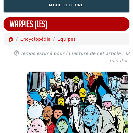
MODE LECTURE
WARPIES (LES)
🏠
Encyclopédie
Equipes
⏱️
Temps estimé pour la lecture de cet article : 13
minutes.