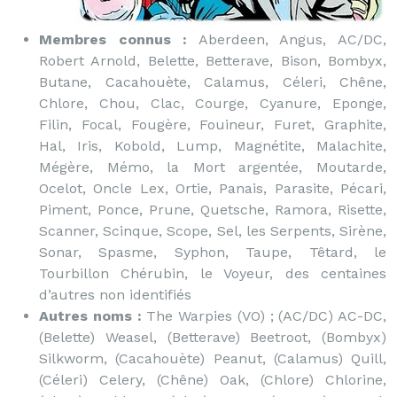
Membres connus :
Aberdeen, Angus, AC/DC,
Robert Arnold, Belette, Betterave, Bison, Bombyx,
Butane, Cacahouète, Calamus, Céleri, Chêne,
Chlore, Chou, Clac, Courge, Cyanure, Eponge,
Filin, Focal, Fougère, Fouineur, Furet, Graphite,
Hal, Iris, Kobold, Lump, Magnétite, Malachite,
Mégère, Mémo, la Mort argentée, Moutarde,
Ocelot, Oncle Lex, Ortie, Panais, Parasite, Pécari,
Piment, Ponce, Prune, Quetsche, Ramora, Risette,
Scanner, Scinque, Scope, Sel, les Serpents, Sirène,
Sonar, Spasme, Syphon, Taupe, Têtard, le
Tourbillon Chérubin, le Voyeur, des centaines
d’autres non identifiés
Autres noms :
The Warpies (VO) ; (AC/DC) AC-DC,
(Belette) Weasel, (Betterave) Beetroot, (Bombyx)
Silkworm, (Cacahouète) Peanut, (Calamus) Quill,
(Céleri) Celery, (Chêne) Oak, (Chlore) Chlorine,