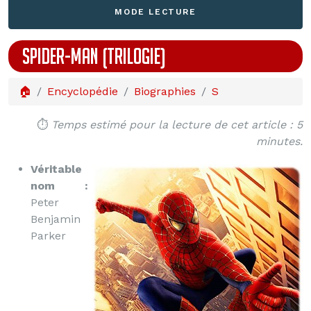
MODE LECTURE
SPIDER-MAN (TRILOGIE)
🏠
Encyclopédie
Biographies
S
⏱️
Temps estimé pour la lecture de cet article : 5
minutes.
Véritable
nom :
Peter
Benjamin
Parker