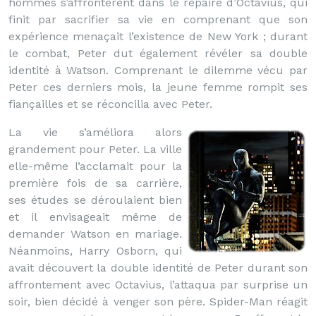
hommes s’affrontèrent dans le repaire d’Octavius, qui
finit par sacrifier sa vie en comprenant que son
expérience menaçait l’existence de New York ; durant
le combat, Peter dut également révéler sa double
identité à Watson. Comprenant le dilemme vécu par
Peter ces derniers mois, la jeune femme rompit ses
fiançailles et se réconcilia avec Peter.
La vie s’améliora alors
grandement pour Peter. La ville
elle-même l’acclamait pour la
première fois de sa carrière,
ses études se déroulaient bien
et il envisageait même de
demander Watson en mariage.
Néanmoins, Harry Osborn, qui
avait découvert la double identité de Peter durant son
affrontement avec Octavius, l’attaqua par surprise un
soir, bien décidé à venger son père. Spider-Man réagit