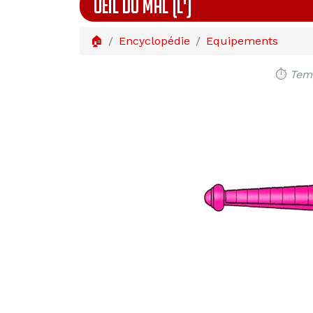
OEIL DU MAL (L')
🏠
Encyclopédie
Equipements
⏱️
Temp