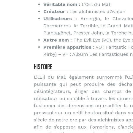
Véritable nom :
L’Œil du Mal
Créateur :
Les alchimistes d’Avalon
Utilisateurs :
Amergin, le Chevalie
Dormammu le Terrible, le Grand Maîtr
Plantagênet, Prester John, la Torche 
Autre nom :
The Evil Eye (VO), the Eye o
Première apparition :
VO : Fantastic F
Kirby) – VF : Album Les Fantastiques 
Histoire
L’Œil du Mal, également surnommé l’Œi
puissante qui peut produire des décha
désintégrateurs, ériger des champs de
utilisateur ou sa cible à travers les dime
fusionner des dimensions ou modifier la réa
pressant sur un petit bouton situé dans 
siècle de notre ère par des alchimistes app
afin de s’opposer aux Fomoriens, d’anci