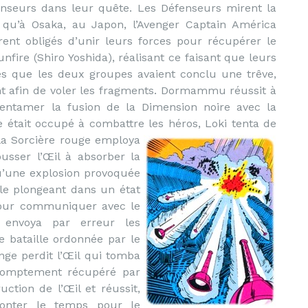
enseurs dans leur quête. Les Défenseurs mirent la
qu’à Osaka, au Japon, l’Avenger Captain América
ent obligés d’unir leurs forces pour récupérer le
ire (Shiro Yoshida), réalisant ce faisant que leurs
ès que les deux groupes avaient conclu une trêve,
 afin de voler les fragments. Dormammu réussit à
r entamer la fusion de la Dimension noire avec la
e était occupé à combattre les héros, Loki tenta de
 la Sorcière rouge employa
ousser l’Œil à absorber la
’une explosion provoquée
 le plongeant dans un état
l pour communiquer avec le
e envoya par erreur les
 bataille ordonnée par le
nge perdit l’Œil qui tomba
promptement récupéré par
uction de l’Œil et réussit,
onter le temps pour le