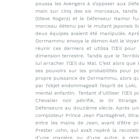
poussa les Avengers à s’opposer aux Déf
main sur cinq des six morceaux, tandis 
(Steve Rogers) et le Défenseur Namor fur
morceau détenu par le mutant japonais Sunf
deux équipes avaient été manipulés. Apr
Dormammu envoya le démon Asti le Voyant
réunir ces derniers et utilisa l’Œil pou
dimension terrestre. Tandis que le Terribl
lui arracher l’Œil du Mal.
C’est alors que
ses pouvoirs sur les probabilités pour p
propre puissance de Dormammu, alors qu
par l’objet endommageait l’esprit de Loki,
mental enfantin. Tentant d’utiliser l’Œi
Chevalier noir pétrifié, le Dr Strang
Défenseurs au douzième siècle. Après une
comploteur Prince Jean Plantagênet, Stra
entre les mains de Jean, avant d’être 
Prester John, qui avait repéré la reconstr
d’une manière ou d’une autre, à rem