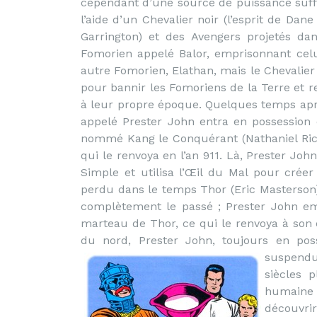
cependant d’une source de puissance suff
l’aide d’un Chevalier noir (l’esprit de D
Garrington) et des Avengers projetés dan
Fomorien appelé Balor, emprisonnant celu
autre Fomorien, Elathan, mais le Chevalier 
pour bannir les Fomoriens de la Terre et r
à leur propre époque. Quelques temps aprè
appelé Prester John entra en possession 
nommé Kang le Conquérant (Nathaniel Rich
qui le renvoya en l’an 911. Là, Prester John
Simple et utilisa l’Œil du Mal pour crée
perdu dans le temps Thor (Eric Masterson)
complètement le passé ; Prester John emp
marteau de Thor, ce qui le renvoya à son é
du nord, Prester John, toujours en poss
suspendu
siècles 
humaine d
découvrir