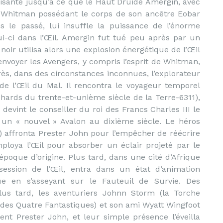
isante jusqu’à ce que le Haut Druide Amergin, avec
ane Whitman possédant le corps de son ancêtre Eobar
s le passé, lui insuffle la puissance de l’énorme
i-ci dans l’Œil. Amergin fut tué peu après par un
noir utilisa alors une explosion énergétique de l’Œil
envoyer les Avengers, y compris l’esprit de Whitman,
s, dans des circonstances inconnues, l’explorateur
de l’Œil du Mal. Il rencontra le voyageur temporel
ards du trente-et-unième siècle de la Terre-6311),
 devint le conseiller du roi des Francs Charles III le
r un « nouvel » Avalon au dixième siècle. Le héros
 affronta Prester John pour l’empêcher de réécrire
loya l’Œil pour absorber un éclair projeté par le
poque d’origine. Plus tard, dans une cité d’Afrique
ession de l’Œil, entra dans un état d’animation
e en s’asseyant sur le Fauteuil de Survie.
Des
plus tard, les aventuriers Johnn Storm (la Torche
es Quatre Fantastiques) et son ami Wyatt Wingfoot
ent Prester John, et leur simple présence l’éveilla