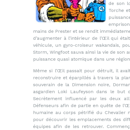
de son l
Torche e
puissance
emprisonn
mains de Prester et se rendit immédiatement
d’augmenter à l’intérieur de l’Œil qui étai
véhicule, un gyro-croiseur wakandais, pou
Storm, Wingfoot sauva ainsi la vie de son a
puissance quasi atomique dans une région
Même si l’Œil passait pour détruit, il ava
reconstruire et éparpillés à travers la pl
souverain de la Dimension noire, Dormam
asgardien Loki Laufeyson dans le but d
Secrètement influencé par les deux alli
Défenseurs afin de partie en quête de l’Œi
humaine au corps pétrifié du Chevalier 
pour découvrir les emplacements des dif
équipes afin de les retrouver. Comme