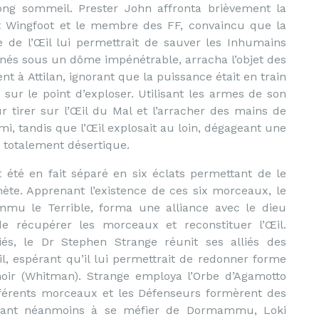
ong sommeil. Prester John affronta brièvement la
t Wingfoot et le membre des FF, convaincu que la
 de l’Œil lui permettrait de sauver les Inhumains
és sous un dôme impénétrable, arracha l’objet des
 à Attilan, ignorant que la puissance était en train
t sur le point d’exploser. Utilisant les armes de son
r tirer sur l’Œil du Mal et l’arracher des mains de
mi, tandis que l’Œil explosait au loin, dégageant une
 totalement désertique.
it été en fait séparé en six éclats permettant de le
anète. Apprenant l’existence de ces six morceaux, le
mu le Terrible, forma une alliance avec le dieu
e récupérer les morceaux et reconstituer l’Œil.
és, le Dr Stephen Strange réunit ses alliés des
l, espérant qu’il lui permettrait de redonner forme
noir (Whitman). Strange employa l’Orbe d’Agamotto
férents morceaux et les Défenseurs formèrent des
nçant néanmoins à se méfier de Dormammu, Loki