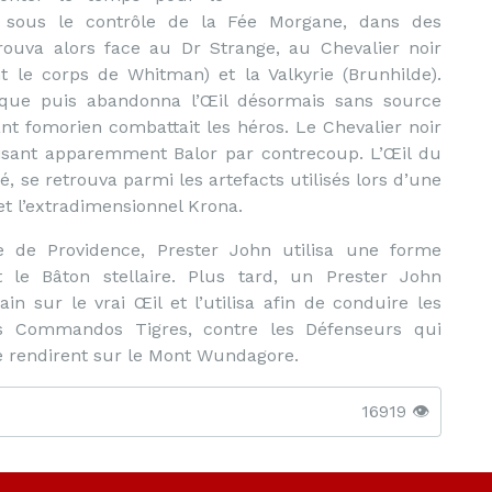
er sous le contrôle de la Fée Morgane, dans des
rouva alors face au Dr Strange, au Chevalier noir
t le corps de Whitman) et la Valkyrie (Brunhilde).
ique puis abandonna l’Œil désormais sans source
ant fomorien combattait les héros. Le Chevalier noir
ruisant apparemment Balor par contrecoup. L’Œil du
sé, se retrouva parmi les artefacts utilisés lors d’une
et l’extradimensionnel Krona.
e de Providence, Prester John utilisa une forme
t le Bâton stellaire. Plus tard, un Prester John
 sur le vrai Œil et l’utilisa afin de conduire les
 Commandos Tigres, contre les Défenseurs qui
se rendirent sur le Mont Wundagore.
16919 👁️