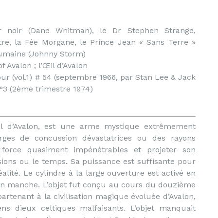
r noir (Dane Whitman), le Dr Stephen Strange,
e, la Fée Morgane, le Prince Jean « Sans Terre »
humaine (Johnny Storm)
f Avalon ; l’Œil d’Avalon
our (vol.1) # 54 (septembre 1966, par Stan Lee & Jack
n°3 (2ème trimestre 1974)
l d’Avalon, est une arme mystique extrêmement
rges de concussion dévastatrices ou des rayons
 force quasiment impénétrables et projeter son
nsions ou le temps. Sa puissance est suffisante pour
lité. Le cylindre à la large ouverture est activé en
son manche. L’objet fut conçu au cours du douzième
artenant à la civilisation magique évoluée d’Avalon,
ens dieux celtiques malfaisants. L’objet manquait