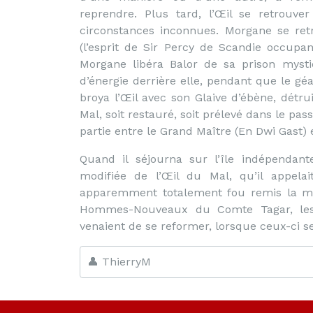
reprendre. Plus tard, l’Œil se retrouv
circonstances inconnues. Morgane se ret
(l’esprit de Sir Percy de Scandie occupan
Morgane libéra Balor de sa prison myst
d’énergie derrière elle, pendant que le gé
broya l’Œil avec son Glaive d’ébène, dét
Mal, soit restauré, soit prélevé dans le pas
partie entre le Grand Maître (En Dwi Gast) 
Quand il séjourna sur l’île indépendant
modifiée de l’Œil du Mal, qu’il appelai
apparemment totalement fou remis la main
Hommes-Nouveaux du Comte Tagar, les
venaient de se reformer, lorsque ceux-ci 
👤 ThierryM