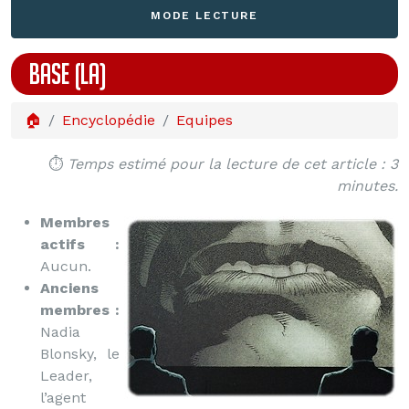
MODE LECTURE
BASE (LA)
🏠
Encyclopédie
Equipes
⏱️
Temps estimé pour la lecture de cet article : 3
minutes.
Membres
actifs :
Aucun.
Anciens
membres :
Nadia
Blonsky, le
Leader,
l’agent