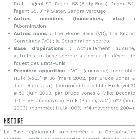
Pratt, l’agent S2, l’agent S3 (Betty Ross), l’agent S4,
l’agent S5, Jink Slater, Sandra Verdugo
Autres membres (honoraires, etc.) :
l’Abomination
Autres noms :
The Home Base (VO), the Secret
Conspiracy (VO) ; la Conspiration secrète
Base d’opérations :
Actuellement aucune,
autrefois un base secrète au cœur du désert de
l’ouest des Etats-Unis
Première apparition :
VO : (anonyme) Incredible
Hulk (vol.3) # 36 (mars 2002, par Bruce Jones &
John Romita Jr), (nommée) Incredible Hulk (vol.3)
# 53 (juin 2003, par Bruce Jones & Mike Deodato
Jr) – VF : (anonyme) Hulk (Panini, vol.1) n°2 (août
2003), (nommée) Hulk 100% n°4 (novembre 2004)
Histoire
La Base, également surnommée « la Conspiration