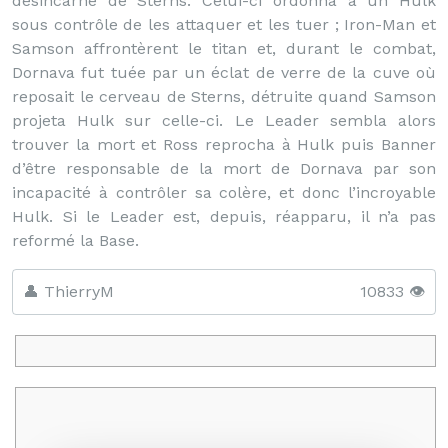
désincarné de Sterns. Celui-ci ordonna à un Hulk
sous contrôle de les attaquer et les tuer ; Iron-Man et
Samson affrontèrent le titan et, durant le combat,
Dornava fut tuée par un éclat de verre de la cuve où
reposait le cerveau de Sterns, détruite quand Samson
projeta Hulk sur celle-ci. Le Leader sembla alors
trouver la mort et Ross reprocha à Hulk puis Banner
d’être responsable de la mort de Dornava par son
incapacité à contrôler sa colère, et donc l’incroyable
Hulk. Si le Leader est, depuis, réapparu, il n’a pas
reformé la Base.
👤 ThierryM
10833 👁️