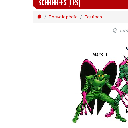
SCARABÉES (LES)
🏠
Encyclopédie
Equipes
⏱️
Temp