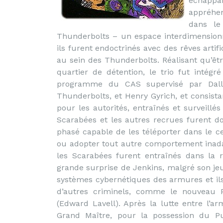
échappan
appréhen
dans le
Thunderbolts – un espace interdimensionne
ils furent endoctrinés avec des rêves artifi
au sein des Thunderbolts. Réalisant qu’êt
quartier de détention, le trio fut intég
programme du CAS supervisé par Dal
Thunderbolts, et Henry Gyrich, et consista
pour les autorités, entraînés et surveil
Scarabées et les autres recrues furent d
phasé capable de les téléporter dans le ce
ou adopter tout autre comportement inad
les Scarabées furent entraînés dans la 
grande surprise de Jenkins, malgré son jeu
systèmes cybernétiques des armures et ils
d’autres criminels, comme le nouveau P
(Edward Lavell). Après la lutte entre l
Grand Maître, pour la possession du Pu