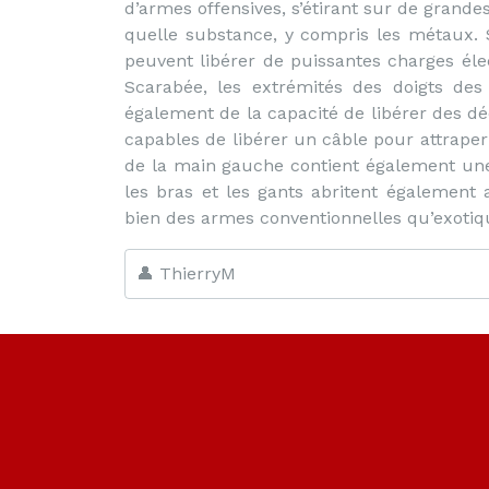
d’armes offensives, s’étirant sur de grand
quelle substance, y compris les métaux. 
peuvent libérer de puissantes charges é
Scarabée, les extrémités des doigts de
également de la capacité de libérer des dé
capables de libérer un câble pour attraper
de la main gauche contient également une
les bras et les gants abritent également 
bien des armes conventionnelles qu’exotiq
👤 ThierryM