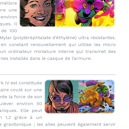
améliore
fère une
 environ
ues. Il
e de 100
ylar (polytéréphtalate d’éthylène) ultra résistantes.
 en constant renouvellement qui utilise les micro
’un ordinateur miniature interne qui transmet des
rnes installés dans le casque de l’armure.
 IV est constituée
laire coulé sur une
nte la force de son
oulever environ 50
niques. Elle peut
ch 1,2 grâce à un
e gravitonique ; les ailes peuvent également servir