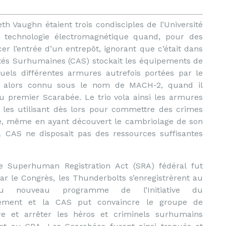
h Vaughn étaient trois condisciples de l’Université
 technologie électromagnétique quand, pour des
cer l’entrée d’un entrepôt, ignorant que c’était dans
tés Surhumaines (CAS) stockait les équipements de
uels différentes armures autrefois portées par le
 alors connu sous le nom de MACH-2, quand il
du premier Scarabée. Le trio vola ainsi les armures
, les utilisant dès lors pour commettre des crimes
té, même en ayant découvert le cambriolage de son
la CAS ne disposait pas des ressources suffisantes
e Superhuman Registration Act (SRA) fédéral fut
ar le Congrès, les Thunderbolts s’enregistrèrent au
u nouveau programme de l’Initiative du
ement et la CAS put convaincre le groupe de
re et arrêter les héros et criminels surhumains