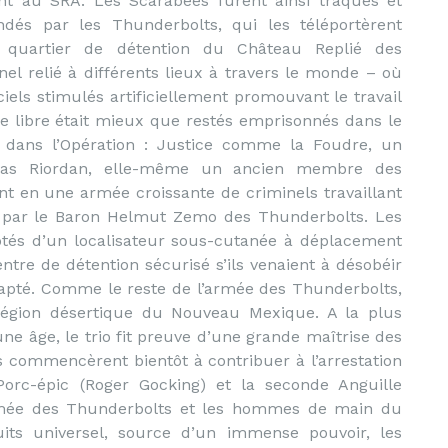
t au SRA. Les Scarabées furent ainsi traqués et
dés par les Thunderbolts, qui les téléportèrent
 quartier de détention du Château Replié des
l relié à différents lieux à travers le monde – où
ciels stimulés artificiellement promouvant le travail
re libre était mieux que restés emprisonnés dans le
ré dans l’Opération : Justice comme la Foudre, un
las Riordan, elle-même un ancien membre des
nt en une armée croissante de criminels travaillant
lés par le Baron Helmut Zemo des Thunderbolts. Les
otés d’un localisateur sous-cutanée à déplacement
ntre de détention sécurisé s’ils venaient à désobéir
apté. Comme le reste de l’armée des Thunderbolts,
région désertique du Nouveau Mexique. A la plus
ne âge, le trio fit preuve d’une grande maîtrise des
 commencèrent bientôt à contribuer à l’arrestation
orc-épic (Roger Gocking) et la seconde Anguille
’armée des Thunderbolts et les hommes de main du
its universel, source d’un immense pouvoir, les