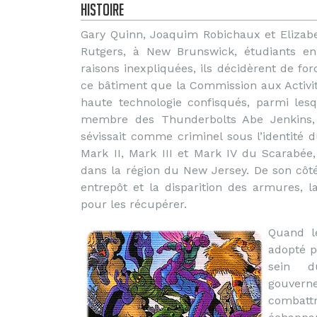
Histoire
Gary Quinn, Joaquim Robichaux et Elizabet
Rutgers, à New Brunswick, étudiants en
raisons inexpliquées, ils décidèrent de for
ce bâtiment que la Commission aux Activi
haute technologie confisqués, parmi lesq
membre des Thunderbolts Abe Jenkins,
sévissait comme criminel sous l’identité 
Mark II, Mark III et Mark IV du Scarabée
dans la région du New Jersey. De son cô
entrepôt et la disparition des armures, 
pour les récupérer.
Quand l
adopté p
sein d
gouvern
combatt