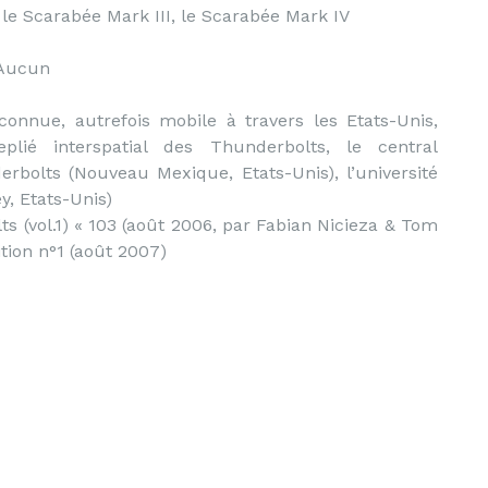
 le Scarabée Mark III, le Scarabée Mark IV
Aucun
onnue, autrefois mobile à travers les Etats-Unis,
ié interspatial des Thunderbolts, le central
rbolts (Nouveau Mexique, Etats-Unis), l’université
, Etats-Unis)
s (vol.1) « 103 (août 2006, par Fabian Nicieza & Tom
tion n°1 (août 2007)