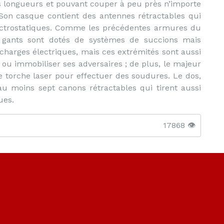
es longueurs et pouvant couper à peu près n’importe
Son casque contient des antennes rétractables qui
lectrostatiques. Comme les précédentes armures du
s gants sont dotés de systèmes de succions mais
charges électriques, mais ces extrémités sont aussi
 ou immobiliser ses adversaires ; de plus, le majeur
 torche laser pour effectuer des soudures. Le dos,
au moins sept canons rétractables qui tirent aussi
ues.
17868 👁️