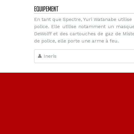
Equipement
En tant que Spectre, Yuri Watanabe utilise
police. Elle utilise notamment un masqu
DeWolff et des cartouches de gaz de Miste
de police, elle porte une arme à feu.
👤 Ineris