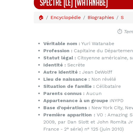
SPECTRE (LE) (WATANABE)
🏠
Encyclopédie
Biographies
S
⏱️
Temp
Véritable nom :
Yuri Watanabe
Profession :
Capitaine du Département
Statut légal :
Citoyenne américaine, sa
Identité :
Secrète
Autre identité :
Jean DeWolff
Lieu de naissance :
Non révélé
Situation de famille :
Célibataire
Parents connus :
Aucun
Appartenance à un groupe :
NYPD
Base d'opérations :
New York City, Ne
Première apparition :
VO : Amazing S
2009, par Dan Slott et John Romita Jr
France - 2° série) n° 125 (juin 2010)