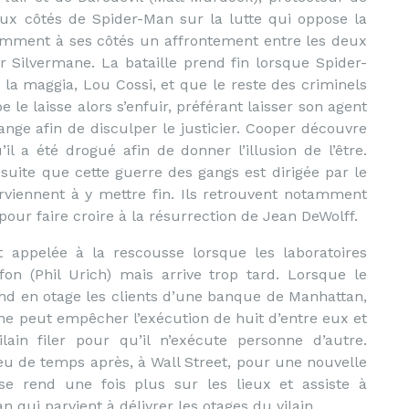
 aux côtés de Spider-Man sur la lutte qui oppose la
amment à ses côtés un affrontement entre les deux
r Silvermane. La bataille prend fin lorsque Spider-
a maggia, Lou Cossi, et que le reste des criminels
e le laisse alors s’enfuir, préférant laisser son agent
nge afin de disculper le justicier. Cooper découvre
l a été drogué afin de donner l’illusion de l’être.
suite que cette guerre des gangs est dirigée par le
arviennent à y mettre fin. Ils retrouvent notamment
our faire croire à la résurrection de Jean DeWolff.
appelée à la rescousse lorsque les laboratoires
on (Phil Urich) mais arrive trop tard. Lorsque le
nd en otage les clients d’une banque de Manhattan,
 ne peut empêcher l’exécution de huit d’entre eux et
ilain filer pour qu’il n’exécute personne d’autre.
eu de temps après, à Wall Street, pour une nouvelle
se rend une fois plus sur les lieux et assiste à
n qui parvient à délivrer les otages du vilain.