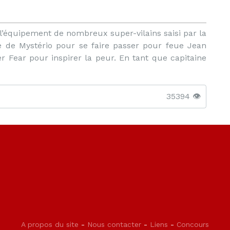
 l’équipement de nombreux super-vilains saisi par la
e de Mystério pour se faire passer pour feue Jean
r Fear pour inspirer la peur. En tant que capitaine
35394 👁️
A propos du site
-
Nous contacter
-
Liens
-
Concours