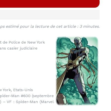
s estimé pour la lecture de cet article : 3 minutes.
 de Police de New York
ns casier judiciaire
w York, Etats-Unis
pider-Man #600 (septembre
) – VF : Spider-Man (Marvel