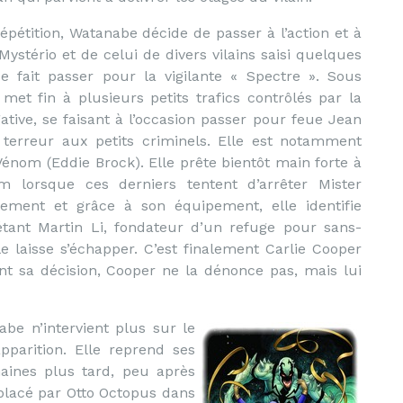
épétition, Watanabe décide de passer à l’action et à
Mystério et de celui de divers vilains saisi quelques
se fait passer pour la vigilante « Spectre ». Sous
e met fin à plusieurs petits trafics contrôlés par la
tive, se faisant à l’occasion passer pour feue Jean
a terreur aux petits criminels. Elle est notamment
Vénom (Eddie Brock). Elle prête bientôt main forte à
m lorsque ces derniers tentent d’arrêter Mister
ntement et grâce à son équipement, elle identifie
tant Martin Li, fondateur d’un refuge pour sans-
le laisse s’échapper. C’est finalement Carlie Cooper
 sa décision, Cooper ne la dénonce pas, mais lui
be n’intervient plus sur le
pparition. Elle reprend ses
aines plus tard, peu après
placé par Otto Octopus dans