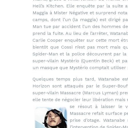
Hell’s Kitchen. Elle enquête par la suite
Maggia à Mister Négative et surprend not
camps, dont l’un (la maggia) est dirigé pa
Man tue par accident l’un des hommes de l
prend la fuite. Au lieu de l’arrêter, Watanab
Carlie Cooper enquêter sur cette mort étra
bientôt que Cossi n’est pas mort mais qu’i
Spider-Man et la police découvrent par la 
super-vilain Mystério (Quentin Beck) et p
un masque que Mystério comptait utiliser p
Quelques temps plus tard, Watanabe est 
Horizon sont attaqués par le Super-Bouff
super-vilain Massacre (Marcus Lyman) pre
elle tente de négocier leur libération mais
se résout à laisser le v
Massacre refait surface p
prise d’otage. Watanabe 
l’intervention de Spider-Ma