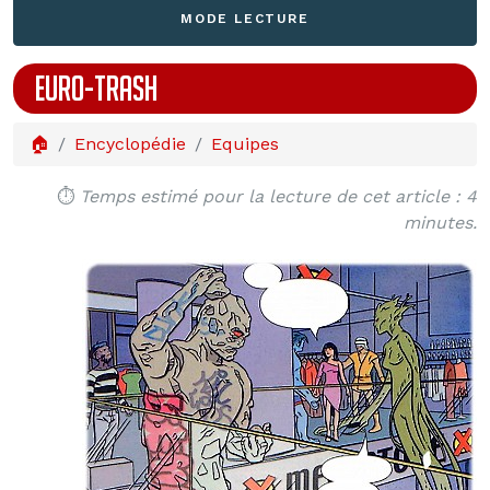
MODE LECTURE
EURO-TRASH
🏠
Encyclopédie
Equipes
⏱️
Temps estimé pour la lecture de cet article : 4
minutes.