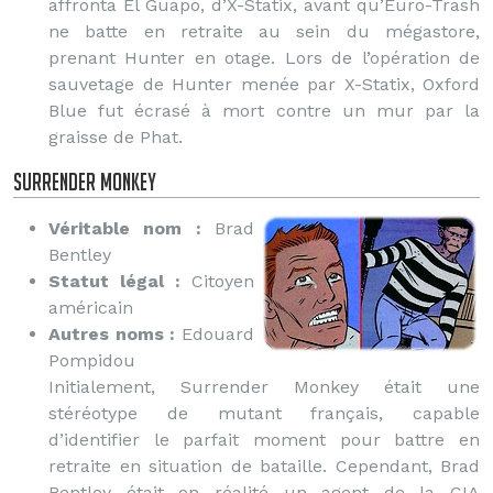
affronta El Guapo, d’X-Statix, avant qu’Euro-Trash
ne batte en retraite au sein du mégastore,
prenant Hunter en otage. Lors de l’opération de
sauvetage de Hunter menée par X-Statix, Oxford
Blue fut écrasé à mort contre un mur par la
graisse de Phat.
Surrender Monkey
Véritable nom :
Brad
Bentley
Statut légal :
Citoyen
américain
Autres noms :
Edouard
Pompidou
Initialement, Surrender Monkey était une
stéréotype de mutant français, capable
d’identifier le parfait moment pour battre en
retraite en situation de bataille. Cependant, Brad
Bentley était en réalité un agent de la CIA