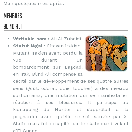
Man quelques mois après.
Membres
Blind Ali
Véritable nom :
Ali Al-Zubaidi
Statut légal :
Citoyen irakien
Mutant irakien ayant perdu la
vue durant un
bombardement sur Bagdad,
en Irak, Blind Ali compense sa
cécité par le développement de ses quatre autres
sens (goût, odorat, ouïe, toucher) à des niveaux
surhumains, une mutation qui se manifesta en
réaction à ses blessures. Il participa au
kidnapping de Hunter et s’apprêtait à la
poignarder avant qu’elle ne soit sauvée par X-
Statix mais fut décapité par le skateboard volant
d’El Guapo.