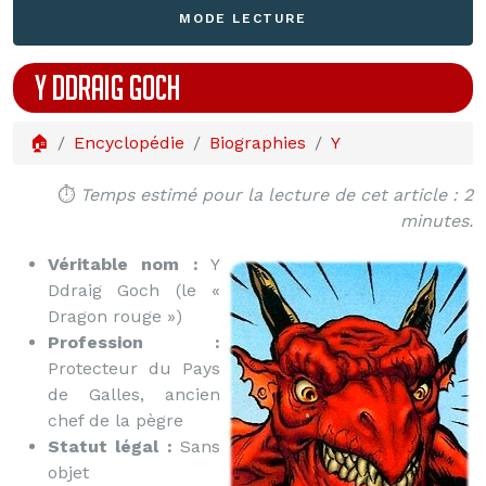
MODE LECTURE
Y DDRAIG GOCH
🏠
Encyclopédie
Biographies
Y
⏱️
Temps estimé pour la lecture de cet article : 2
minutes.
Véritable nom :
Y
Ddraig Goch (le «
Dragon rouge »)
Profession :
Protecteur du Pays
de Galles, ancien
chef de la pègre
Statut légal :
Sans
objet