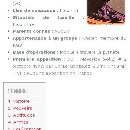
(VO)
Lieu de naissance :
Inconnu
Situation de famille :
Inconnue
Parents connus :
Aucun
Appartenance à un groupe :
Ancien membre du
KGB
Base d'opérations :
Mobile à travers la planète
Première apparition :
VO : Maverick (vol.2) # 2
(octobre 1997, par Jorge Gonzalez & Jim Cheung)
– VF : Aucune apparition en France
Sommaire
1
Histoire
2
Pouvoirs
3
Aptitudes
4
Armes
5
Equipement