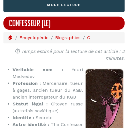
MODE LECTURE
CONFESSEUR (LE)
🏠
Encyclopédie
Biographies
C
⏱️
Temps estimé pour la lecture de cet article : 2
minutes.
Véritable nom :
Youri
Medvedev
Profession :
Mercenaire, tueur
à gages, ancien tueur du KGB,
ancien interrogateur du KGB
Statut légal :
Citoyen russe
(autrefois soviétique)
Identité :
Secrète
Autre identité :
The Confessor