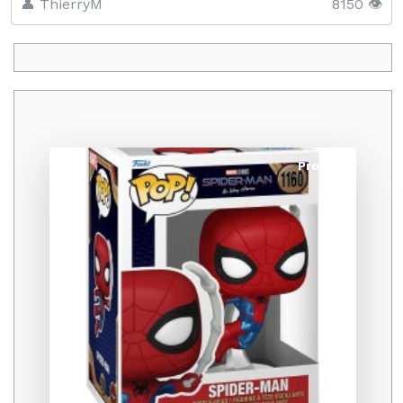
👤 ThierryM
8150 👁️
Promo