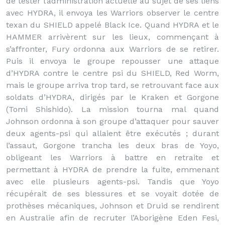
de tester l’administration actuelle au sujet de ses liens
avec HYDRA, il envoya les Warriors observer le centre
texan du SHIELD appelé Black Ice. Quand HYDRA et le
HAMMER arrivèrent sur les lieux, commençant à
s’affronter, Fury ordonna aux Warriors de se retirer.
Puis il envoya le groupe repousser une attaque
d’HYDRA contre le centre psi du SHIELD, Red Worm,
mais le groupe arriva trop tard, se retrouvant face aux
soldats d’HYDRA, dirigés par le Kraken et Gorgone
(Tomi Shishido). La mission tourna mal quand
Johnson ordonna à son groupe d’attaquer pour sauver
deux agents-psi qui allaient être exécutés ; durant
l’assaut, Gorgone trancha les deux bras de Yoyo,
obligeant les Warriors à battre en retraite et
permettant à HYDRA de prendre la fuite, emmenant
avec elle plusieurs agents-psi. Tandis que Yoyo
récupérait de ses blessures et se voyait dotée de
prothèses mécaniques, Johnson et Druid se rendirent
en Australie afin de recruter l’Aborigène Eden Fesi,