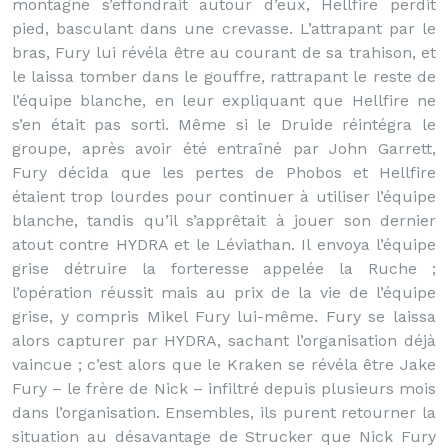
montagne s’effondrait autour d’eux, Hellfire perdit
pied, basculant dans une crevasse. L’attrapant par le
bras, Fury lui révéla être au courant de sa trahison, et
le laissa tomber dans le gouffre, rattrapant le reste de
l’équipe blanche, en leur expliquant que Hellfire ne
s’en était pas sorti. Même si le Druide réintégra le
groupe, après avoir été entraîné par John Garrett,
Fury décida que les pertes de Phobos et Hellfire
étaient trop lourdes pour continuer à utiliser l’équipe
blanche, tandis qu’il s’apprêtait à jouer son dernier
atout contre HYDRA et le Léviathan. Il envoya l’équipe
grise détruire la forteresse appelée la Ruche ;
l’opération réussit mais au prix de la vie de l’équipe
grise, y compris Mikel Fury lui-même. Fury se laissa
alors capturer par HYDRA, sachant l’organisation déjà
vaincue ; c’est alors que le Kraken se révéla être Jake
Fury – le frère de Nick – infiltré depuis plusieurs mois
dans l’organisation. Ensembles, ils purent retourner la
situation au désavantage de Strucker que Nick Fury