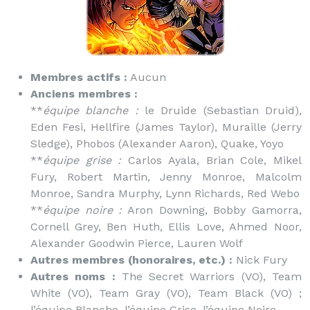
Membres actifs :
Aucun
Anciens membres :
**
équipe blanche :
le Druide (Sebastian Druid),
Eden Fesi, Hellfire (James Taylor), Muraille (Jerry
Sledge), Phobos (Alexander Aaron), Quake, Yoyo
**
équipe grise :
Carlos Ayala, Brian Cole, Mikel
Fury, Robert Martin, Jenny Monroe, Malcolm
Monroe, Sandra Murphy, Lynn Richards, Red Webo
**
équipe noire :
Aron Downing, Bobby Gamorra,
Cornell Grey, Ben Huth, Ellis Love, Ahmed Noor,
Alexander Goodwin Pierce, Lauren Wolf
Autres membres (honoraires, etc.) :
Nick Fury
Autres noms :
The Secret Warriors (VO), Team
White (VO), Team Gray (VO), Team Black (VO) ;
l’équipe Blanche, l’équipe Grise, l’équipe Noire