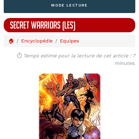
MODE LECTURE
SECRET WARRIORS (LES)
🏠
Encyclopédie
Equipes
⏱️
Temps estimé pour la lecture de cet article : 7
minutes.