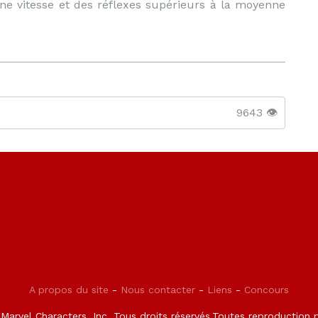
ne vitesse et des réflexes supérieurs à la moyenne
9643 👁️
A propos du site
-
Nous contacter
-
Liens
-
Concours
arvel Characters, Inc. Tous droits réservés.Toutes reproduction pa