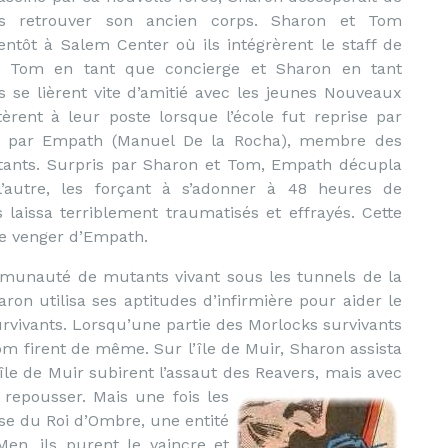
s retrouver son ancien corps. Sharon et Tom
entôt à Salem Center où ils intégrèrent le staff de
ier, Tom en tant que concierge et Sharon en tant
ls se lièrent vite d’amitié avec les jeunes Nouveaux
èrent à leur poste lorsque l’école fut reprise par
trée par Empath (Manuel De la Rocha), membre des
utants. Surpris par Sharon et Tom, Empath décupla
r l’autre, les forçant à s’adonner à 48 heures de
 laissa terriblement traumatisés et effrayés. Cette
e venger d’Empath.
unauté de mutants vivant sous les tunnels de la
ron utilisa ses aptitudes d’infirmière pour aider le
urvivants. Lorsqu’une partie des Morlocks survivants
Tom firent de même. Sur l’île de Muir, Sharon assista
’île de Muir subirent l’assaut des Reavers, mais avec
s repousser.
Mais une fois les
se du Roi d’Ombre, une entité
en, ils purent le vaincre et