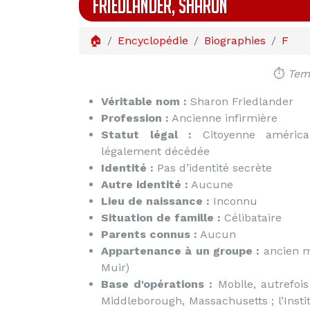
FRIEDLANDER, SHARON
🏠
Encyclopédie
Biographies
F
⏱️
Temp
Véritable nom :
Sharon Friedlander
Profession :
Ancienne infirmière
Statut légal :
Citoyenne américain
légalement décédée
Identité :
Pas d’identité secrète
Autre identité :
Aucune
Lieu de naissance :
Inconnu
Situation de famille :
Célibataire
Parents connus :
Aucun
Appartenance à un groupe :
ancien m
Muir)
Base d'opérations :
Mobile, autrefo
Middleborough, Massachusetts ; l’Insti