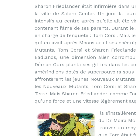
Sharon Friedlander était infirmière dans 
la ville de Salem Center. Un jour la je
intensifs au centre après qu’elle ait été
contenant l’âme de ses parents. Durant le sé
en charge de l’enquête : Tom Corsi. Mais l
qui en avait après Moonstar et ses coéqu
Mutants, Tom Corsi et Sharon Friedlande
Badlands, une dimension alien corrompue
Démon Ours planta ses griffes dans les co
amérindiens dotés de superpouvoirs sous s
affrontèrent les jeunes Nouveaux Mutants 
les Nouveaux Mutants, Tom Corsi et Shar
Terre. Mais Sharon Friedlander, comme Tom
qu’une force et une vitesse légèrement a
Ils s’installèren
du Dr Moira McT
trouver un moy
que Tom était f