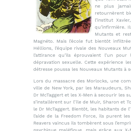
ne plus jamai
retournèrent bi
l’institut Xav
qu’infirmière. I
Mutants et rest
Magnéto. Mais l’école fut bientôt infil
Héllions, l’équipe rivale des Nouveaux M
l’attirance qu’ils éprouvaient l’un pou
dépravation sexuelle. Cette expérience les
détresse poussa les Nouveaux Mutants à s
Lors du massacre des Morlocks, une comm
ville de New York, par les Maraudeurs, Sha
Dr McTaggert et les X-Men à secourir les s
s’installèrent sur l’île de Muir, Sharon et 
le Dr McTaggert. Bientôt, les habitants de l
l’aide de la Freedom Force, ils purent le
Reavers vaincus ils tombèrent sous l’empri
psychique maléfique, mais grâce aux X-M