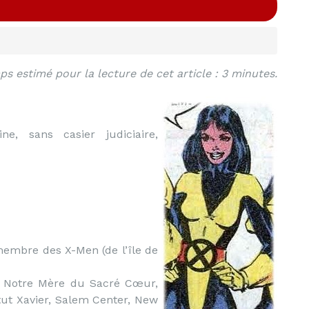
s estimé pour la lecture de cet article : 3 minutes.
e, sans casier judiciaire,
embre des X-Men (de l’île de
is Notre Mère du Sacré Cœur,
tut Xavier, Salem Center, New