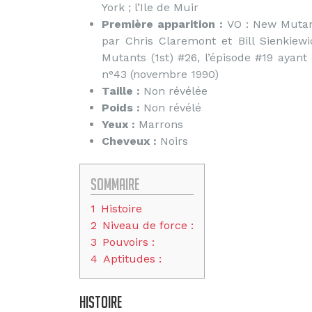
York ; l’Ile de Muir
Première apparition :
VO : New Mutant
par Chris Claremont et Bill Sienkiew
Mutants (1st) #26, l’épisode #19 ayan
n°43 (novembre 1990)
Taille :
Non révélée
Poids :
Non révélé
Yeux :
Marrons
Cheveux :
Noirs
Sommaire
1
Histoire
2
Niveau de force :
3
Pouvoirs :
4
Aptitudes :
Histoire