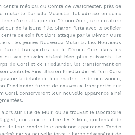
un centre médical du Comté de Westchester, près de
une mutante Danielle Moonstar fut admise en soins
 victime d’une attaque du Démon Ours, une créature
jour de la jeune fille, Sharon flirta avec le policier
e centre de soin fut alors attaqué par le Démon Ours
ipiers : les jeunes Nouveaux Mutants. Les Nouveaux
r furent transportés par le Démon Ours dans les
 où ses pouvoirs étaient bien plus puissants. Le
rps de Corsi et de Friedlander, les transformant en
on contrôle. Ainsi Sharon Friedlander et Tom Corsi
jusque la défaite de leur maître. Le démon vaincu,
on Friedlander furent de nouveaux transportés sur
 Corsi, conservèrent leur nouvelle apparence ainsi
ugmentées.
t alors sur l’île de Muir,
où se trouvait le laboratoire
aggert, une amie et alliée des X-Men, qui tentait de
en de leur rendre leur ancienne apparence. Tandis
asciné par sa nouvelle force, Sharon désespérait de