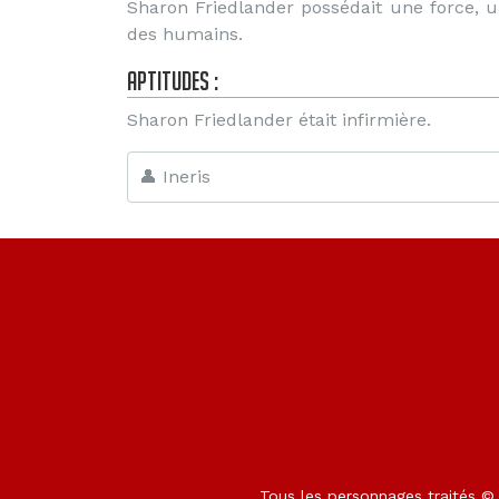
Sharon Friedlander possédait une force, u
des humains.
Aptitudes :
Sharon Friedlander était infirmière.
👤 Ineris
Tous les personnages traités © M