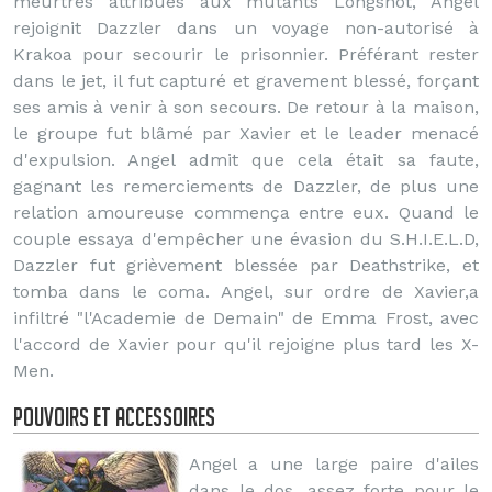
meurtres attribués aux mutants Longshot, Angel
rejoignit Dazzler dans un voyage non-autorisé à
Krakoa pour secourir le prisonnier. Préférant rester
dans le jet, il fut capturé et gravement blessé, forçant
ses amis à venir à son secours. De retour à la maison,
le groupe fut blâmé par Xavier et le leader menacé
d'expulsion. Angel admit que cela était sa faute,
gagnant les remerciements de Dazzler, de plus une
relation amoureuse commença entre eux. Quand le
couple essaya d'empêcher une évasion du S.H.I.E.L.D,
Dazzler fut grièvement blessée par Deathstrike, et
tomba dans le coma. Angel, sur ordre de Xavier,a
infiltré "l'Academie de Demain" de Emma Frost, avec
l'accord de Xavier pour qu'il rejoigne plus tard les X-
Men.
Pouvoirs et accessoires
Angel a une large paire d'ailes
dans le dos, assez forte pour le