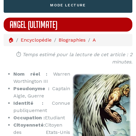
MODE LECTURE
ANGEL (ULTIMATE)
🏠
Encyclopédie
Biographies
A
⏱️
Temps estimé pour la lecture de cet article : 2
minutes.
Nom réel :
Warren
Worthington III
Pseudonyme :
Captain
Aigle, Guerre
Identité :
Connue
publiquement
Occupation :
Etudiant
Citoyenneté
:Citoyen
des Etats-Unis