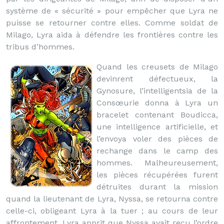
système de « sécurité » pour empêcher que Lyra ne
puisse se retourner contre elles. Comme soldat de
Milago, Lyra aida à défendre les frontières contre les
tribus d’hommes.
Quand les creusets de Milago
devinrent défectueux, la
Gynosure, l’intelligentsia de la
Consœurie donna à Lyra un
bracelet contenant Boudicca,
une intelligence artificielle, et
l’envoya voler des pièces de
rechange dans le camp des
hommes. Malheureusement,
les pièces récupérées furent
détruites durant la mission
quand la lieutenant de Lyra, Nyssa, se retourna contre
celle-ci, obligeant Lyra à la tuer ; au cours de leur
affrontement, Lyra apprit que Nyssa avait reçu l’ordre