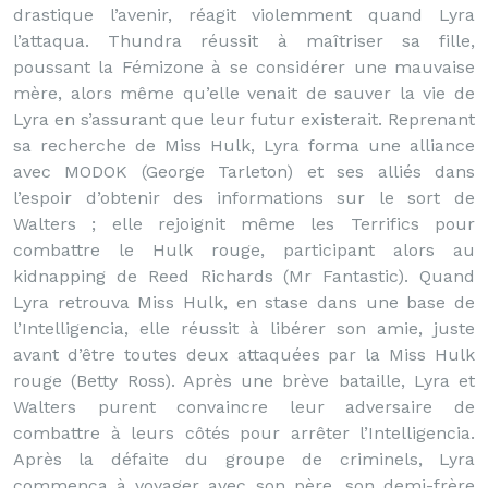
drastique l’avenir, réagit violemment quand Lyra
l’attaqua. Thundra réussit à maîtriser sa fille,
poussant la Fémizone à se considérer une mauvaise
mère, alors même qu’elle venait de sauver la vie de
Lyra en s’assurant que leur futur existerait. Reprenant
sa recherche de Miss Hulk, Lyra forma une alliance
avec MODOK (George Tarleton) et ses alliés dans
l’espoir d’obtenir des informations sur le sort de
Walters ; elle rejoignit même les Terrifics pour
combattre le Hulk rouge, participant alors au
kidnapping de Reed Richards (Mr Fantastic). Quand
Lyra retrouva Miss Hulk, en stase dans une base de
l’Intelligencia, elle réussit à libérer son amie, juste
avant d’être toutes deux attaquées par la Miss Hulk
rouge (Betty Ross). Après une brève bataille, Lyra et
Walters purent convaincre leur adversaire de
combattre à leurs côtés pour arrêter l’Intelligencia.
Après la défaite du groupe de criminels, Lyra
commença à voyager avec son père, son demi-frère