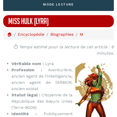
MODE LECTURE
MISS HULK (LYRA)
🏠
Encyclopédie
Biographies
M
⏱️
Temps estimé pour la lecture de cet article : 6
minutes.
Véritable nom :
Lyra
Profession :
Aventurière,
ancien agent de l’Intelligencia,
ancien agent de l’ARMOR,
ancien soldat
Statut légal :
Citoyenne de la
République des Sœurs Unies
(Terre-8009)
Identité :
Publiquement